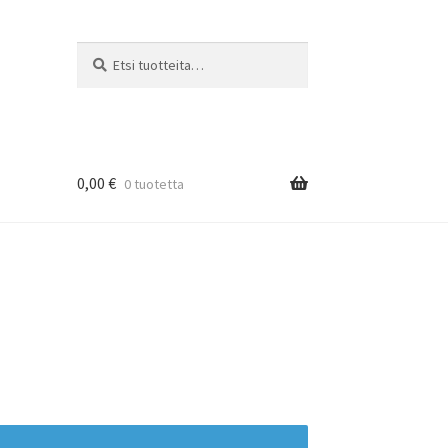
Etsi:
Haku
0,00
€
0 tuotetta