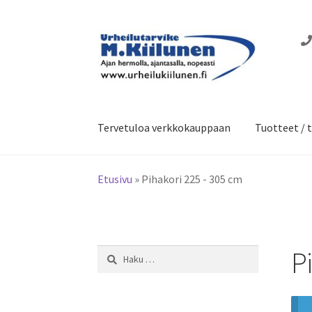
Siirry
Siirry
navigointiin
sisältöön
Tervetuloa verkkokauppaan
Tuotteet / t
Etusivu
»
Pihakori 225 - 305 cm
P
Haku: