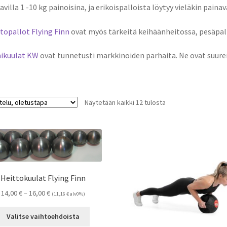
avilla 1 -10 kg painoisina, ja erikoispalloista löytyy vieläkin paina
topallot Flying Finn
ovat myös tärkeitä keihäänheitossa, pesäpall
ikuulat KW
ovat tunnetusti markkinoiden parhaita. Ne ovat suuren
Näytetään kaikki 12 tulosta
Heittokuulat Flying Finn
Hintaluokka:
14,00
€
–
16,00
€
(
11,16
€
alv0%)
14,00 €
Tällä
-
Valitse vaihtoehdoista
tuotteella
16,00 €