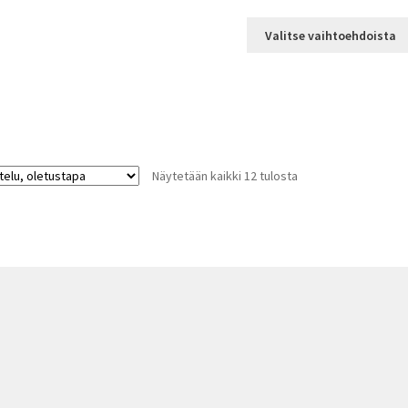
17,00 €
-
Valitse vaihtoehdoista
39,00 €
Näytetään kaikki 12 tulosta