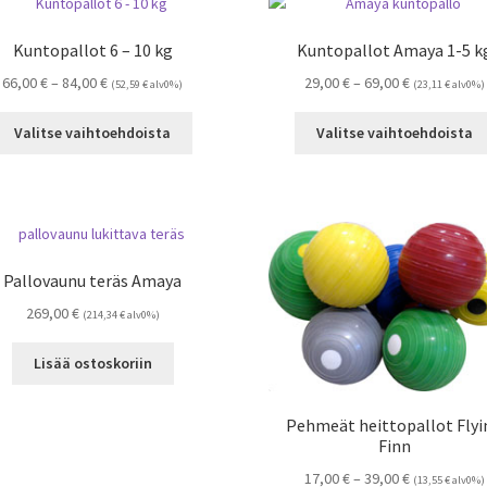
Voit
tehdä
Kuntopallot 6 – 10 kg
Kuntopallot Amaya 1-5 k
valinnat
Hintaluokka:
Hintaluokka:
66,00
€
–
84,00
€
29,00
€
–
69,00
€
tuotteen
(
52,59
€
alv0%)
(
23,11
€
alv0%)
66,00 €
29,00 €
sivulla.
Tällä
-
-
Valitse vaihtoehdoista
Valitse vaihtoehdoista
tuotteella
84,00 €
69,00 €
on
useampi
muunnelma.
Voit
tehdä
Pallovaunu teräs Amaya
valinnat
269,00
€
tuotteen
(
214,34
€
alv0%)
sivulla.
Lisää ostoskoriin
Pehmeät heittopallot Flyi
Finn
Hintaluokka:
17,00
€
–
39,00
€
(
13,55
€
alv0%)