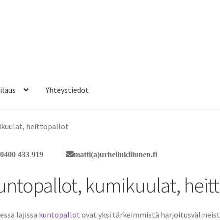
ilaus
Yhteystiedot
kuulat, heittopallot
0400 433 919
matti(a)urheilukiilunen.fi
untopallot, kumikuulat, heitt
ssa lajissa
kuntopallot
ovat yksi tärkeimmistä harjoitusvälineis