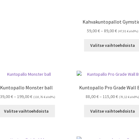
on
useampi
muunnelma.
Kahvakuntopallot Gymsti
Voit
Hintaluokka:
59,00
€
–
89,00
€
tehdä
(
47,01
€
alv0%)
59,00 €
valinnat
-
tuotteen
Valitse vaihtoehdoista
89,00 €
sivulla.
Kuntopallo Monster ball
Kuntopallo Pro Grade Wall 
Hintaluokka:
Hintaluokka
39,00
€
–
199,00
€
88,00
€
–
115,00
€
(
110,76
€
alv0%)
(
70,12
€
alv0%
139,00 €
88,00 €
Tällä
-
-
Valitse vaihtoehdoista
Valitse vaihtoehdoista
tuotteella
199,00 €
115,00 €
on
useampi
muunnelma.