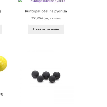
Voit
Voit
tehdä
tehdä
g
Kuntopalloteline pyörillä
valinnat
valinnat
295,00
€
tuotteen
tuotteen
(
235,06
€
alv0%)
sivulla.
sivulla.
Tällä
Lisää ostoskoriin
tuotteella
on
useampi
muunnelma.
Voit
tehdä
valinnat
tuotteen
sivulla.
ng