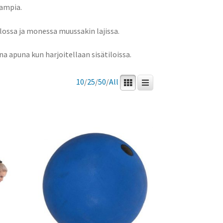
vampia.
ossa ja monessa muussakin lajissa.
a apuna kun harjoitellaan sisätiloissa.
10
/
25
/
50
/
All