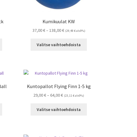
ck
Kumikuulat KW
Hintaluokka:
37,00
€
–
138,00
€
(
29,48
€
alv0%)
37,00 €
Tällä
Tällä
-
Valitse vaihtoehdoista
tuotteella
tuotteella
138,00 €
on
on
useampi
useampi
muunnelma.
muunnelma.
Voit
Voit
tehdä
tehdä
Ball
Kuntopallot Flying Finn 1-5 kg
valinnat
valinnat
:
Hintaluokka:
29,00
€
–
64,00
€
tuotteen
tuotteen
)
(
23,11
€
alv0%)
29,00 €
sivulla.
sivulla.
Tällä
Tällä
-
Valitse vaihtoehdoista
tuotteella
tuotteella
64,00 €
on
on
useampi
useampi
muunnelma.
muunnelma.