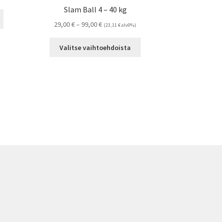
Slam Ball 4 – 40 kg
Tällä
Hintaluokka:
29,00
€
–
99,00
€
tuotteella
(
23,11
€
alv0%)
29,00 €
on
Tällä
-
useampi
Valitse vaihtoehdoista
tuotteella
99,00 €
muunnelma.
on
Voit
useampi
tehdä
muunnelma.
valinnat
Voit
tuotteen
tehdä
sivulla.
valinnat
tuotteen
sivulla.