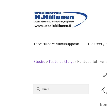
Siirry
Siirry
navigointiin
sisältöön
Tervetuloa verkkokauppaan
Tuotteet / t
Etusivu
»
Tuote-esittelyt
»
Kuntopallot, kumi
K
Haku:
Mone