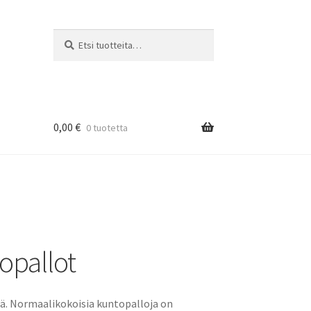
Etsi:
Haku
0,00
€
0 tuotetta
opallot
tä. Normaalikokoisia kuntopalloja on