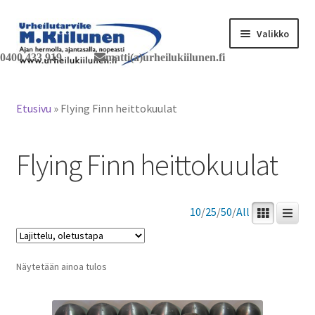
Siirry
Siirry
Valikko
navigointiin
sisältöön
0400 433 919
matti(a)urheilukiilunen.fi
Tervetuloa verkkokauppaan
Etusivu
»
Flying Finn heittokuulat
Laajen
Tuotteet / tilaus
alemm
Flying Finn heittokuulat
tason
Yhteystiedot
valikko
10
/
25
/
50
/
All
Näytetään ainoa tulos