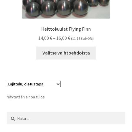
Heittokuulat Flying Finn
Hintaluokka:
14,00
€
–
16,00
€
(
11,16
€
alv0%)
14,00 €
Tällä
-
Valitse vaihtoehdoista
tuotteella
16,00 €
on
useampi
muunnelma.
Voit
tehdä
Näytetään ainoa tulos
valinnat
tuotteen
Haku:
sivulla.