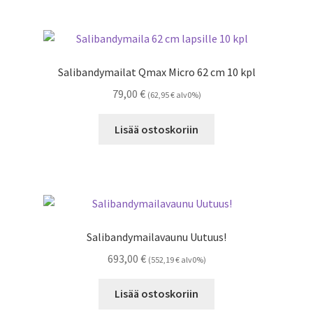
useampi
muunnelma.
Voit
tehdä
Salibandymailat Qmax Micro 62 cm 10 kpl
valinnat
79,00
€
(
62,95
€
alv0%)
tuotteen
sivulla.
Lisää ostoskoriin
Salibandymailavaunu Uutuus!
693,00
€
(
552,19
€
alv0%)
Lisää ostoskoriin