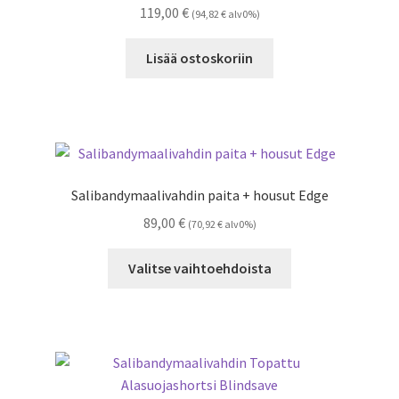
119,00
€
(
94,82
€
alv0%)
tuotteen
sivulla.
Lisää ostoskoriin
Salibandymaalivahdin paita + housut Edge
89,00
€
(
70,92
€
alv0%)
Tällä
Valitse vaihtoehdoista
tuotteella
on
useampi
muunnelma.
Voit
tehdä