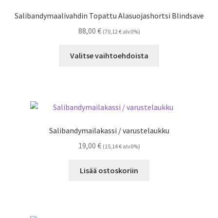
valinnat
Salibandymaalivahdin Topattu Alasuojashortsi Blindsave
tuotteen
88,00
€
(
70,12
€
alv0%)
sivulla.
Tällä
Valitse vaihtoehdoista
tuotteella
on
useampi
muunnelma.
Voit
tehdä
Salibandymailakassi / varustelaukku
valinnat
19,00
€
(
15,14
€
alv0%)
tuotteen
sivulla.
Lisää ostoskoriin