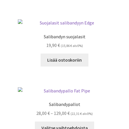
Salibandyn suojalasit
19,90
€
(
15,86
€
alv0%)
Lisää ostoskoriin
Salibandypallot
Hintaluokka:
28,00
€
–
129,00
€
(
22,31
€
alv0%)
28,00 €
Tällä
-
Valitse vaihtoehdoista