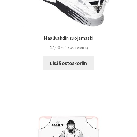
Maalivahdin suojamaski
47,00
€
(
37,45
€
alv0%)
Lisää ostoskoriin