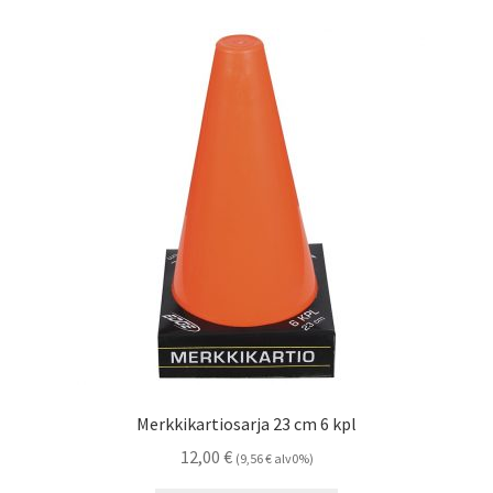
Merkkikartiosarja 23 cm 6 kpl
12,00
€
(
9,56
€
alv0%)