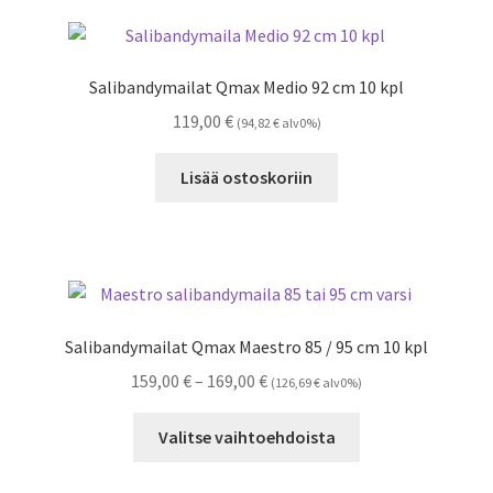
Salibandymailat Qmax Medio 92 cm 10 kpl
119,00
€
(
94,82
€
alv0%)
Lisää ostoskoriin
Salibandymailat Qmax Maestro 85 / 95 cm 10 kpl
Hintaluokka:
159,00
€
–
169,00
€
(
126,69
€
alv0%)
159,00 €
Tällä
-
Valitse vaihtoehdoista
tuotteella
169,00 €
on