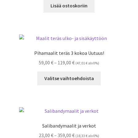
Lisää ostoskoriin
Pihamaalit teräs 3 kokoa Uutuus!
Hintaluokka:
59,00
€
–
119,00
€
(
47,01
€
alv0%)
59,00 €
Tällä
-
Valitse vaihtoehdoista
tuotteella
119,00 €
on
useampi
muunnelma.
Voit
tehdä
Salibandymaalit ja verkot
valinnat
Hintaluokka:
23,00
€
–
359,00
€
(
18,33
€
alv0%)
tuotteen