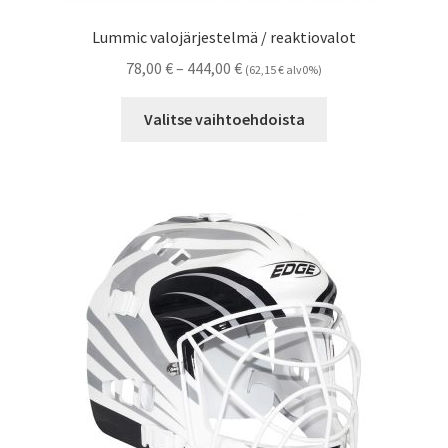
Lummic valojärjestelmä / reaktiovalot
Hintaluokka:
78,00
€
–
444,00
€
(
62,15
€
alv0%)
78,00 €
Tällä
-
Valitse vaihtoehdoista
tuotteella
444,00 €
on
useampi
muunnelma.
Voit
tehdä
valinnat
tuotteen
sivulla.