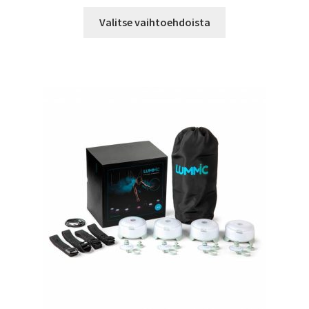
26,00 €
Tällä
-
Valitse vaihtoehdoista
tuotteella
39,00 €
on
useampi
muunnelma.
Voit
tehdä
valinnat
tuotteen
sivulla.