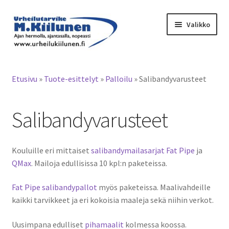
Siirry
Siirry
Valikko
navigointiin
sisältöön
Tervetuloa verkkokauppaan
Etusivu
»
Tuote-esittelyt
»
Palloilu
»
Salibandyvarusteet
Laajen
Tuotteet / tilaus
alemm
Salibandyvarusteet
tason
Varaston tyhjennys
valikko
Laajen
Yleisurheilu
Kouluille eri mittaiset
salibandymailasarjat Fat Pipe
ja
alemm
QMax
. Mailoja edullisissa 10 kpl:n paketeissa.
tason
Juoksu- ja hyppyaidat
valikko
Fat Pipe salibandypallot
myös paketeissa. Maalivahdeille
Laajen
Piikkarit, painonnostokengät
kaikki tarvikkeet ja eri kokoisia maaleja sekä niihin verkot.
alemm
tason
Laajen
Uusimpana edulliset
pihamaalit
kolmessa koossa.
Palloilu