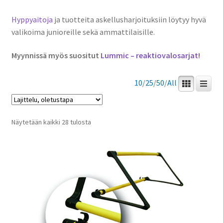
valikko
alemm
Hyppyaitoja
ja tuotteita askellusharjoituksiin löytyy hyvä
tason
Lentopallovarusteet
valikoima junioreille sekä ammattilaisille.
valikko
Pesäpallovälineet
Myynnissä myös suositut
Lummic – reaktiovalosarjat!
Jalkapallovarusteet
10
/
25
/
50
/
All
Jääurheilu
Näytetään kaikki 28 tulosta
Salibandyvarusteet
Koripallovarusteet
Sulkapallovälineet
Tennis