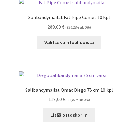
Salibandymailat Fat Pipe Comet 10 kpl
289,00
€
(
230,28
€
alv0%)
Tällä
Valitse vaihtoehdoista
tuotteella
on
useampi
muunnelma.
Voit
tehdä
Salibandymailat Qmax Diego 75 cm 10 kpl
valinnat
119,00
€
(
94,82
€
alv0%)
tuotteen
sivulla.
Lisää ostoskoriin