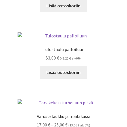
Lisää ostoskoriin
Tulostaulu palloiluun
53,00
€
(
42,23
€
alv0%)
Lisää ostoskoriin
Varustelaukku ja mailakassi
Hintaluokka:
17,00
€
–
25,00
€
(
13,55
€
alv0%)