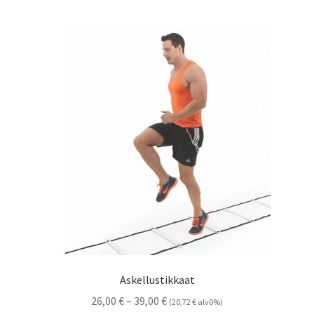
Askellustikkaat
Hintaluokka:
26,00
€
–
39,00
€
(
20,72
€
alv0%)