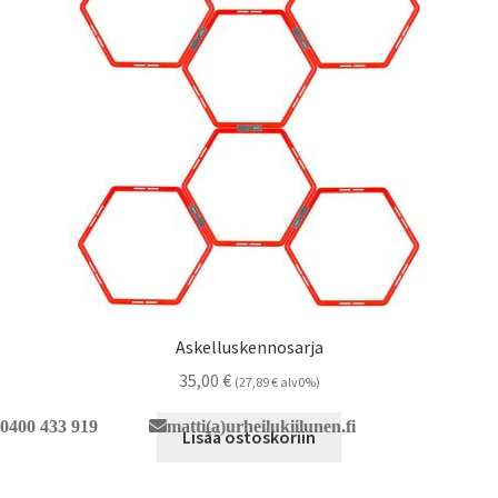
valinnat
Puolapuut, penkit, telineet, alustat
tuotteen
sivulla.
Vesiliikunta Allasvälineet
Suojaverkot
Yhteystiedot
Askelluskennosarja
35,00
€
(
27,89
€
alv0%)
0400 433 919
matti(a)urheilukiilunen.fi
Lisää ostoskoriin