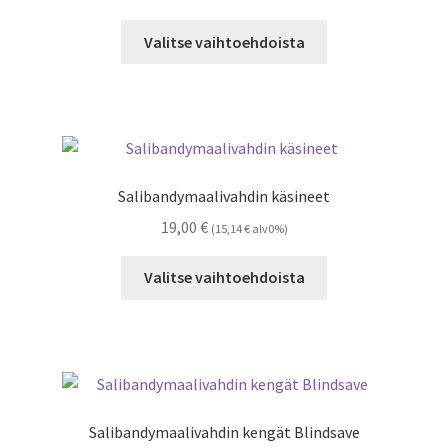
23,00 €
sivulla.
Tällä
-
Valitse vaihtoehdoista
tuotteella
359,00 €
on
useampi
muunnelma.
Voit
tehdä
Salibandymaalivahdin käsineet
valinnat
19,00
€
(
15,14
€
alv0%)
tuotteen
sivulla.
Tällä
Valitse vaihtoehdoista
tuotteella
on
useampi
muunnelma.
Voit
tehdä
Salibandymaalivahdin kengät Blindsave
valinnat