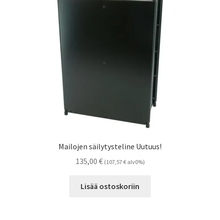
Mailojen säilytysteline Uutuus!
135,00
€
(
107,57
€
alv0%)
Lisää ostoskoriin