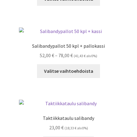
tuotteella
129,00 €
on
useampi
muunnelma.
Voit
tehdä
Salibandypallot 50 kpl + pallokassi
valinnat
Hintaluokka:
52,00
€
–
78,00
€
(
41,43
€
alv0%)
tuotteen
52,00 €
sivulla.
Tällä
-
Valitse vaihtoehdoista
tuotteella
78,00 €
on
useampi
muunnelma.
Voit
tehdä
Taktiikkataulu salibandy
valinnat
23,00
€
(
18,33
€
alv0%)
tuotteen
sivulla.