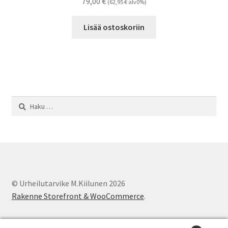
79,00
€
(
62,95
€
alv0%)
tuotteen
sivulla.
Lisää ostoskoriin
Haku:
© Urheilutarvike M.Kiilunen 2026
Rakenne Storefront & WooCommerce
.