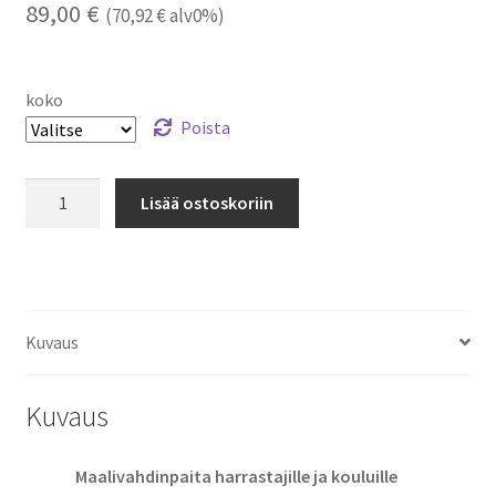
89,00
€
(
70,92
€
alv0%)
koko
Poista
Salibandymaalivahdin
Lisää ostoskoriin
paita
+
housut
Edge
määrä
Kuvaus
Kuvaus
Maalivahdinpaita harrastajille ja kouluille