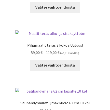
98,00 €
Tällä
-
Valitse vaihtoehdoista
tuotteella
376,00 €
on
useampi
muunnelma.
Voit
tehdä
Pihamaalit teräs 3 kokoa Uutuus!
valinnat
Hintaluokka:
59,00
€
–
119,00
€
(
47,01
€
alv0%)
tuotteen
59,00 €
sivulla.
Tällä
-
Valitse vaihtoehdoista
tuotteella
119,00 €
on
useampi
muunnelma.
Voit
tehdä
Salibandymailat Qmax Micro 62 cm 10 kpl
valinnat