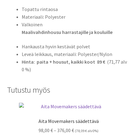
Topattu rintaosa
Materiaali: Polyester
Valkoinen
Maalivahdinhousu harrastajille ja kouluille
Hankausta hyvin kestävät polvet
Leveä leikkaus, materiaali: Polyester/Nylon
Hinta: paita + housut, kaikki koot 89 €
(71,77 alv
0 %)
Tutustu myös
Aita Movemakers säädettävä
Hintaluokka:
98,00
€
–
376,00
€
(
78,09
€
alv0%)