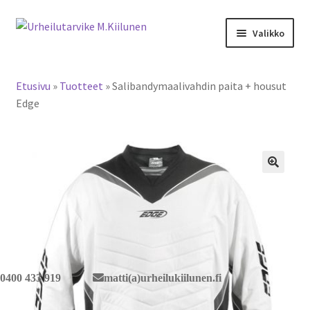
Siirry
Siirry
Valikko
navigointiin
sisältöön
Tervetuloa verkkokauppaan
Etusivu
»
Tuotteet
»
Salibandymaalivahdin paita + housut
Laajen
Tuotteet / tilaus
Edge
alemm
tason
Yhteystiedot
valikko
🔍
0400 433 919
matti(a)urheilukiilunen.fi