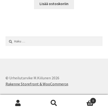
Lisää ostoskoriin
Haku:
© Urheilutarvike M.Kiilunen 2026
Rakenne Storefront & WooCommerce
.
0
Etsi:
Haku