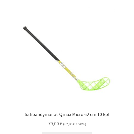
Salibandymailat Qmax Micro 62 cm 10 kpl
79,00
€
(
62,95
€
alv0%)