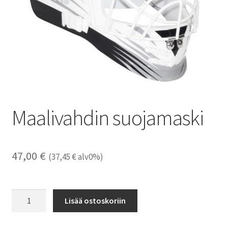
Maalivahdin suojamaski
47,00
€
(
37,45
€
alv0%)
Maalivahdin
Lisää ostoskoriin
suojamaski
määrä