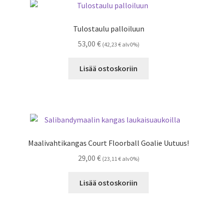
Tulostaulu palloiluun
53,00
€
(
42,23
€
alv0%)
Lisää ostoskoriin
Maalivahtikangas Court Floorball Goalie Uutuus!
29,00
€
(
23,11
€
alv0%)
Lisää ostoskoriin