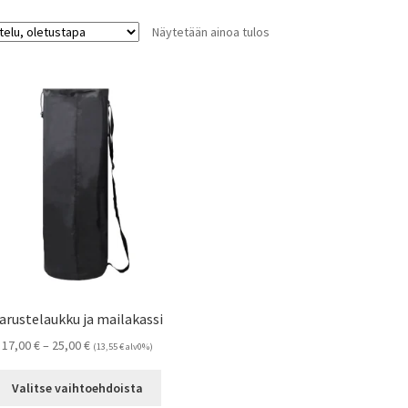
Näytetään ainoa tulos
arustelaukku ja mailakassi
Hintaluokka:
17,00
€
–
25,00
€
(
13,55
€
alv0%)
17,00 €
Tällä
-
Valitse vaihtoehdoista
tuotteella
25,00 €