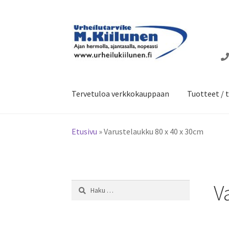
Siirry
Siirry
navigointiin
sisältöön
Tervetuloa verkkokauppaan
Tuotteet / t
Etusivu
»
Varustelaukku 80 x 40 x 30cm
V
Haku: