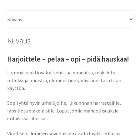
reaktiovalot
määrä
Kuvaus
Kuvaus
Harjoittele – pelaa – opi – pidä hauskaa!
Lummic reaktiovalot kehittää nopeutta, reaktiota,
refleksejä, muistia, elementtien yhdistämistä ja tilan
käyttöä.
Sopii yhtä hyvin urheilijoille, liikunnnan harrastajille,
lapsille ja eläkeläisille. Loputtomia mahdollisuuksia
erilaisissa tiloissa.
Virallisen,
ilmaisen
sovelluksen avulla löydät erilaisia