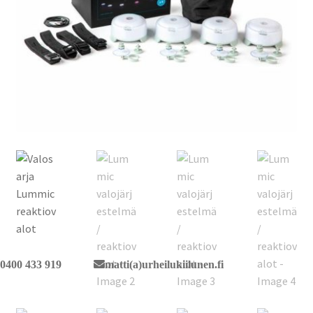
0400 433 919
matti(a)urheilukiilunen.fi