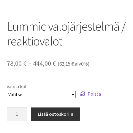
Lummic valojärjestelmä /
reaktiovalot
Hintaluokka:
78,00
€
–
444,00
€
(
62,15
€
alv0%)
78,00 €
-
valoja kpl
444,00 €
Poista
Lummic
Lisää ostoskoriin
valojärjestelmä
/