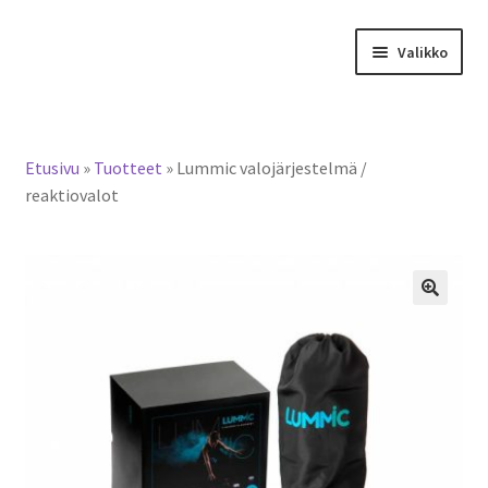
Siirry
Siirry
Valikko
navigointiin
sisältöön
Tervetuloa verkkokauppaan
Etusivu
»
Tuotteet
»
Lummic valojärjestelmä /
Laajen
Tuotteet / tilaus
reaktiovalot
alemm
tason
Yhteystiedot
valikko
🔍