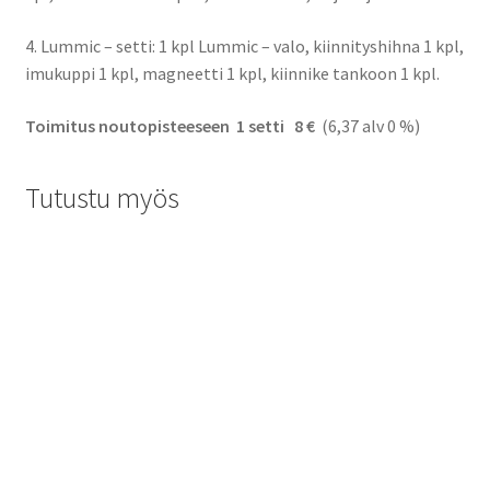
4. Lummic – setti: 1 kpl Lummic – valo, kiinnityshihna 1 kpl,
imukuppi 1 kpl, magneetti 1 kpl, kiinnike tankoon 1 kpl.
Toimitus noutopisteeseen 1 setti 8 €
(6,37 alv 0 %)
Tutustu myös