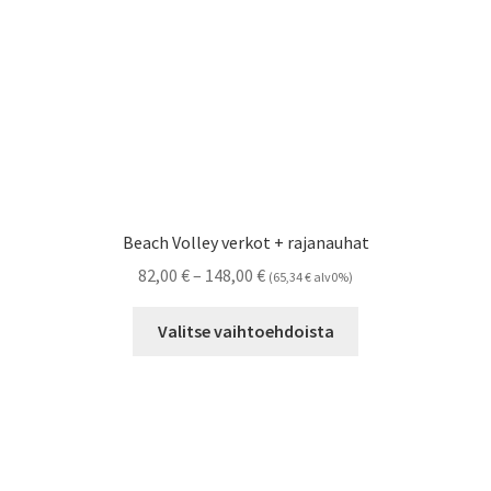
Beach Volley verkot + rajanauhat
Hintaluokka:
82,00
€
–
148,00
€
(
65,34
€
alv0%)
82,00 €
Tällä
-
Valitse vaihtoehdoista
tuotteella
148,00 €
on
useampi
muunnelma.
Voit
tehdä