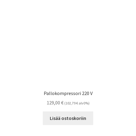
valinnat
tuotteen
sivulla.
Pallokompressori 220 V
129,00
€
(
102,79
€
alv0%)
Lisää ostoskoriin