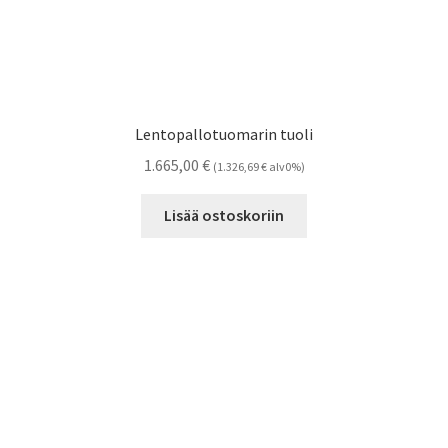
Lentopallotuomarin tuoli
1.665,00
€
(
1.326,69
€
alv0%)
Lisää ostoskoriin