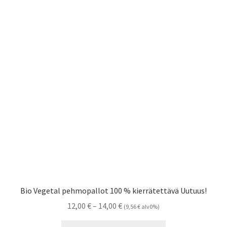
Bio Vegetal pehmopallot 100 % kierrätettävä Uutuus!
Hintaluokka:
12,00
€
–
14,00
€
(
9,56
€
alv0%)
12,00 €
Tällä