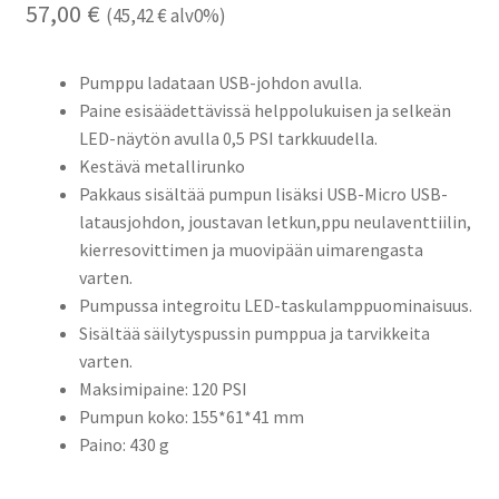
57,00
€
(
45,42
€
alv0%)
Pumppu ladataan USB-johdon avulla.
Paine esisäädettävissä helppolukuisen ja selkeän
LED-näytön avulla 0,5 PSI tarkkuudella.
Kestävä metallirunko
Pakkaus sisältää pumpun lisäksi USB-Micro USB-
latausjohdon, joustavan letkun,ppu neulaventtiilin,
kierresovittimen ja muovipään uimarengasta
varten.
Pumpussa integroitu LED-taskulamppuominaisuus.
Sisältää säilytyspussin pumppua ja tarvikkeita
varten.
Maksimipaine: 120 PSI
Pumpun koko: 155*61*41 mm
Paino: 430 g