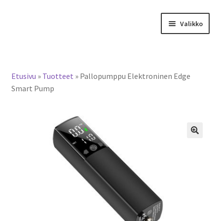
Siirry
Siirry
Valikko
navigointiin
sisältöön
Tervetuloa verkkokauppaan
Etusivu
»
Tuotteet
»
Pallopumppu Elektroninen Edge
Laajen
Tuotteet / tilaus
Smart Pump
alemm
tason
Yhteystiedot
valikko
🔍