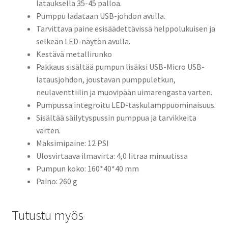
latauksella 35-45 palloa.
Pumppu ladataan USB-johdon avulla.
Tarvittava paine esisäädettävissä helppolukuisen ja
selkeän LED-näytön avulla.
Kestävä metallirunko
Pakkaus sisältää pumpun lisäksi USB-Micro USB-
latausjohdon, joustavan pumppuletkun,
neulaventtiilin ja muovipään uimarengasta varten.
Pumpussa integroitu LED-taskulamppuominaisuus.
Sisältää säilytyspussin pumppua ja tarvikkeita
varten.
Maksimipaine: 12 PSI
Ulosvirtaava ilmavirta: 4,0 litraa minuutissa
Pumpun koko: 160*40*40 mm
Paino: 260 g
Tutustu myös