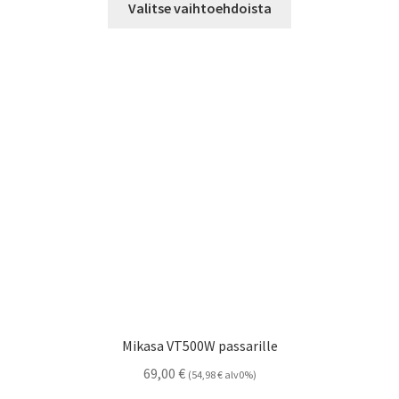
-
Valitse vaihtoehdoista
tuotteella
14,00 €
on
useampi
muunnelma.
Voit
tehdä
valinnat
tuotteen
sivulla.
Mikasa VT500W passarille
69,00
€
(
54,98
€
alv0%)