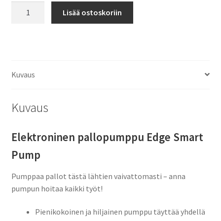
Pallopumppu
Lisää ostoskoriin
Elektroninen
Edge
Smart
Pump
määrä
Kuvaus
Kuvaus
Elektroninen pallopumppu Edge Smart
Pump
Pumppaa pallot tästä lähtien vaivattomasti – anna
pumpun hoitaa kaikki työt!
Pienikokoinen ja hiljainen pumppu täyttää yhdellä