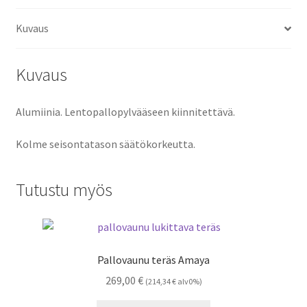
Kuvaus
Kuvaus
Alumiinia. Lentopallopylvääseen kiinnitettävä.
Kolme seisontatason säätökorkeutta.
Tutustu myös
Pallovaunu teräs Amaya
269,00
€
(
214,34
€
alv0%)