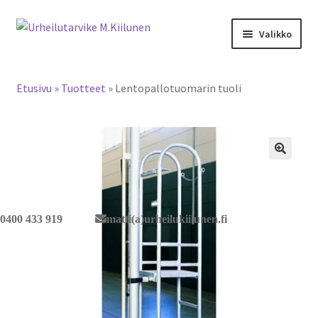
Siirry
Siirry
Valikko
navigointiin
sisältöön
Tervetuloa verkkokauppaan
Etusivu
»
Tuotteet
»
Lentopallotuomarin tuoli
Laajen
Tuotteet / tilaus
alemm
tason
Yhteystiedot
valikko
🔍
0400 433 919
matti(a)urheilukiilunen.fi