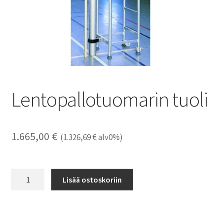
Lentopallotuomarin tuoli
1.665,00
€
(
1.326,69
€
alv0%)
Lentopallotuomarin
Lisää ostoskoriin
tuoli
määrä