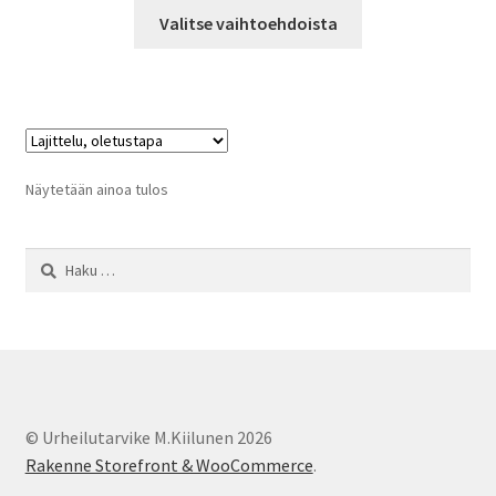
Tällä
-
Valitse vaihtoehdoista
tuotteella
148,00 €
on
useampi
muunnelma.
Voit
tehdä
Näytetään ainoa tulos
valinnat
tuotteen
Haku:
sivulla.
© Urheilutarvike M.Kiilunen 2026
Rakenne Storefront & WooCommerce
.