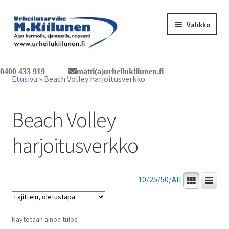
Siirry
Siirry
Valikko
navigointiin
sisältöön
Tervetuloa verkkokauppaan
0400 433 919
matti(a)urheilukiilunen.fi
Etusivu
»
Beach Volley harjoitusverkko
Laajen
Tuotteet / tilaus
alemm
Beach Volley
tason
Yhteystiedot
valikko
harjoitusverkko
10
/
25
/
50
/
All
Näytetään ainoa tulos