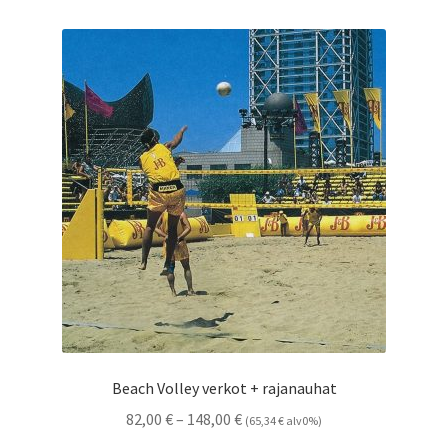
Beach Volley verkot + rajanauhat
Hintaluokka:
82,00
€
–
148,00
€
(
65,34
€
alv0%)
82,00 €