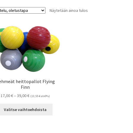
Näytetään ainoa tulos
ehmeät heittopallot Flying
Finn
Hintaluokka:
17,00
€
–
39,00
€
(
13,55
€
alv0%)
17,00 €
Tällä
-
Valitse vaihtoehdoista
tuotteella
39,00 €
on
useampi
muunnelma.