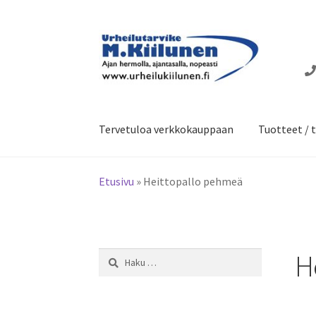
Siirry
Siirry
navigointiin
sisältöön
Tervetuloa verkkokauppaan
Tuotteet / t
Etusivu
»
Heittopallo pehmeä
H
Haku: