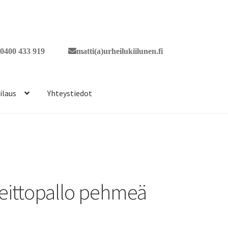
0400 433 919
matti(a)urheilukiilunen.fi
ilaus
Yhteystiedot
eittopallo pehmeä