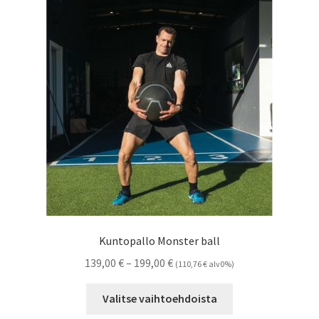
Kuntopallo Monster ball
Hintaluokka:
139,00
€
–
199,00
€
(
110,76
€
alv0%)
139,00 €
Tällä
-
Valitse vaihtoehdoista
tuotteella
199,00 €