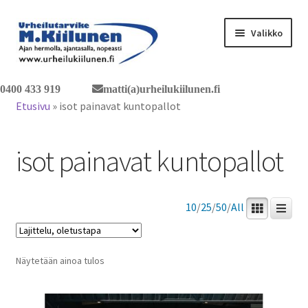
Siirry
Siirry
Valikko
navigointiin
sisältöön
Tervetuloa verkkokauppaan
0400 433 919
matti(a)urheilukiilunen.fi
Etusivu
»
isot painavat kuntopallot
Laajen
Tuotteet / tilaus
alemm
isot painavat kuntopallot
tason
Yhteystiedot
valikko
10
/
25
/
50
/
All
Näytetään ainoa tulos