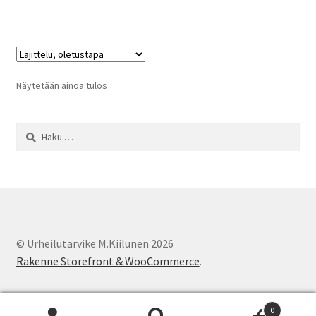
on
useampi
muunnelma.
Voit
tehdä
Näytetään ainoa tulos
valinnat
tuotteen
Haku:
sivulla.
© Urheilutarvike M.Kiilunen 2026
Rakenne Storefront & WooCommerce
.
0