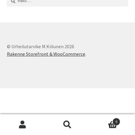
© Urheilutarvike M.Kiilunen 2026
Rakenne Storefront & WooCommerce
.
0
Etsi:
Haku