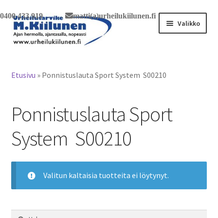
0400 433 919
matti(a)urheilukiilunen.fi
Siirry
Siirry
Valikko
navigointiin
sisältöön
Tervetuloa verkkokauppaan
Etusivu
»
Ponnistuslauta Sport System S00210
Laajen
Tuotteet / tilaus
alemm
Ponnistuslauta Sport
tason
Yhteystiedot
valikko
System S00210
Valitun kaltaisia tuotteita ei löytynyt.
Haku: