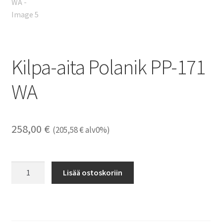
Kilpa-aita Polanik PP-171
WA
258,00
€
(
205,58
€
alv0%)
Kilpa-
Lisää ostoskoriin
aita
Polanik
PP-
171