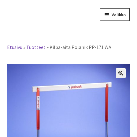
Siirry
Siirry
Valikko
navigointiin
sisältöön
Tervetuloa verkkokauppaan
Etusivu
»
Tuotteet
»
Kilpa-aita Polanik PP-171 WA
Laajen
Tuotteet / tilaus
alemm
tason
Yhteystiedot
valikko
🔍