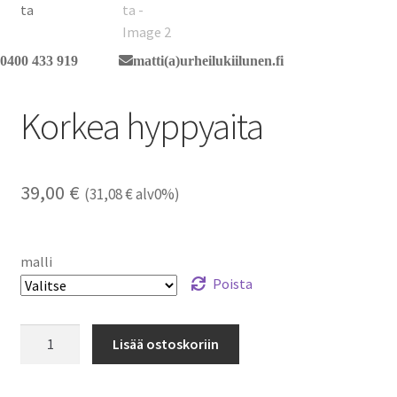
0400 433 919
matti(a)urheilukiilunen.fi
Korkea hyppyaita
39,00
€
(
31,08
€
alv0%)
malli
Poista
Korkea
Lisää ostoskoriin
hyppyaita
määrä