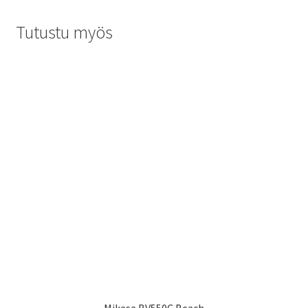
Tutustu myös
Mikasa BV550C Beach