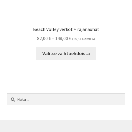
Beach Volley verkot + rajanauhat
Hintaluokka:
82,00
€
–
148,00
€
(
65,34
€
alv0%)
82,00 €
Tällä
-
Valitse vaihtoehdoista
tuotteella
148,00 €
on
useampi
muunnelma.
Voit
tehdä
Haku:
valinnat
tuotteen
sivulla.