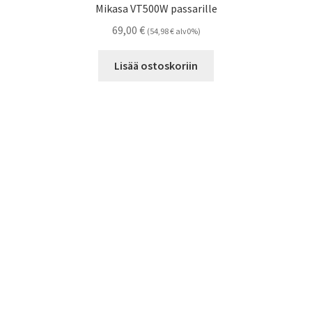
Mikasa VT500W passarille
69,00
€
(
54,98
€
alv0%)
Lisää ostoskoriin