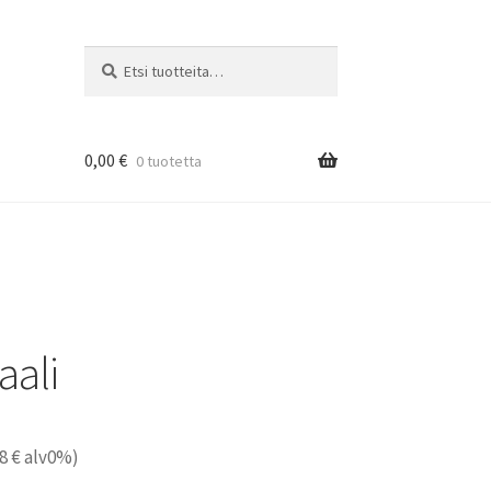
Etsi:
Haku
0,00
€
0 tuotetta
aali
08
€
alv0%)