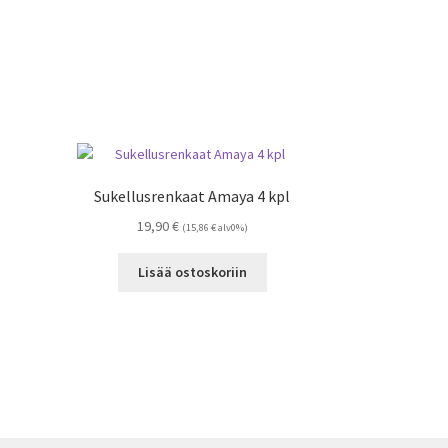
Sukellusrenkaat Amaya 4 kpl
19,90
€
(
15,86
€
alv0%)
Lisää ostoskoriin