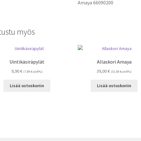
Amaya
66090200
tustu myös
Uintikäsiräpylät
Allaskori Amaya
9,90
€
39,00
€
(
7,89
€
alv0%)
(
31,08
€
alv0%)
Lisää ostoskoriin
Lisää ostoskoriin