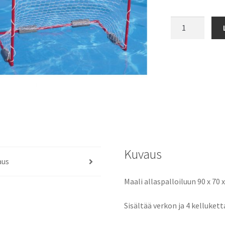
Allasmaali
määrä
Kuvaus
aus
Maali allaspalloiluun 90 x 70 
Sisältää verkon ja 4 kellukett