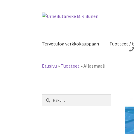
Siirry
Siirry
navigointiin
sisältöön
Tervetuloa verkkokauppaan
Tuotteet / t
Etusivu
»
Tuotteet
»
Allasmaali
Haku: