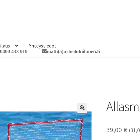
ilaus
Yhteystiedot
0400 433 919
matti(a)urheilukiilunen.fi
Allasm
🔍
39,00
€
(
31,