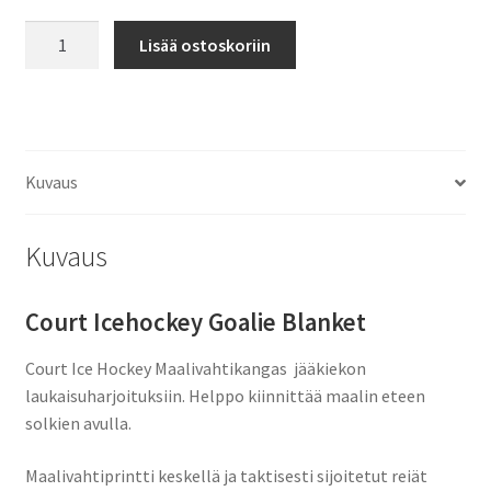
Maalivahtikangas
Lisää ostoskoriin
Court
Icehockey
Goalie
Uutuus!
määrä
Kuvaus
Kuvaus
Court Icehockey Goalie Blanket
Court Ice Hockey Maalivahtikangas jääkiekon
laukaisuharjoituksiin. Helppo kiinnittää maalin eteen
solkien avulla.
Maalivahtiprintti keskellä ja taktisesti sijoitetut reiät