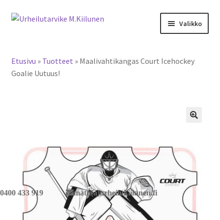
Siirry
Siirry
Valikko
navigointiin
sisältöön
Tervetuloa verkkokauppaan
Etusivu
»
Tuotteet
»
Maalivahtikangas Court Icehockey
Laajen
Tuotteet / tilaus
Goalie Uutuus!
alemm
tason
Yhteystiedot
valikko
🔍
0400 433 919
matti(a)urheilukiilunen.fi