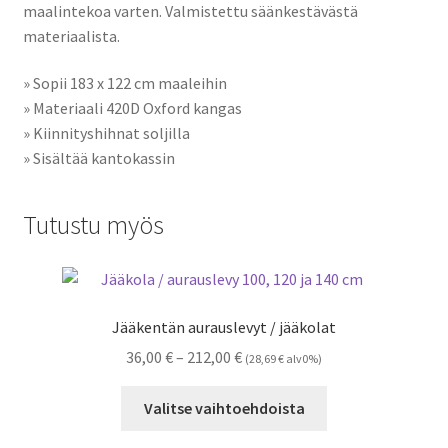
maalintekoa varten. Valmistettu säänkestävästä
materiaalista.
» Sopii 183 x 122 cm maaleihin
» Materiaali 420D Oxford kangas
» Kiinnityshihnat soljilla
» Sisältää kantokassin
Tutustu myös
Jääkentän aurauslevyt / jääkolat
Hintaluokka:
36,00
€
–
212,00
€
(
28,69
€
alv0%)
36,00 €
Tällä
-
Valitse vaihtoehdoista
tuotteella
212,00 €
on