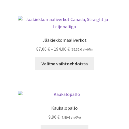
useampi
muunnelma.
Voit
tehdä
valinnat
Jääkiekkomaaliverkot
tuotteen
Hintaluokka:
87,00
€
–
194,00
€
(
69,32
€
alv0%)
sivulla.
87,00 €
Tällä
-
Valitse vaihtoehdoista
tuotteella
194,00 €
on
useampi
muunnelma.
Voit
tehdä
Kaukalopallo
valinnat
9,90
€
(
7,89
€
alv0%)
tuotteen
sivulla.