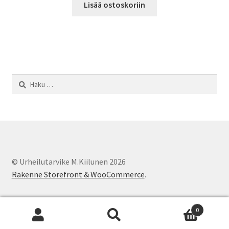
Lisää ostoskoriin
Haku:
© Urheilutarvike M.Kiilunen 2026
Rakenne Storefront & WooCommerce
.
0
Etsi:
Haku