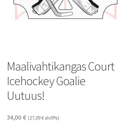
Maalivahtikangas Court
Icehockey Goalie
Uutuus!
34,00
€
(
27,09
€
alv0%)