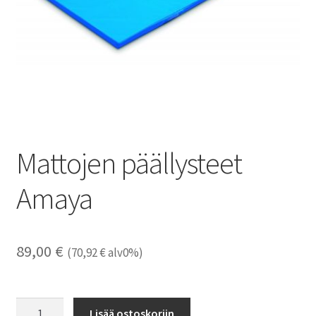
Mattojen päällysteet
Amaya
89,00
€
(
70,92
€
alv0%)
Mattojen
Lisää ostoskoriin