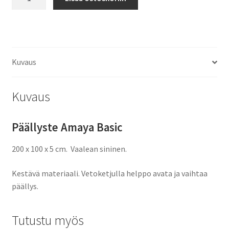
päällysteet
Amaya
määrä
Kuvaus
Kuvaus
Päällyste Amaya Basic
200 x 100 x 5 cm. Vaalean sininen.
Kestävä materiaali.
V
etoketjulla helppo avata ja vaihtaa
päällys.
Tutustu myös