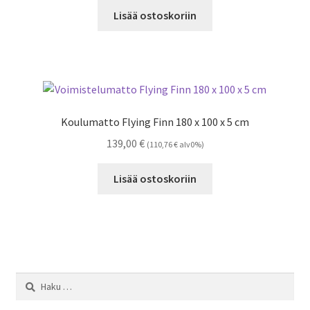
oli:
on:
Lisää ostoskoriin
32,00 €.
19,00 €.
Koulumatto Flying Finn 180 x 100 x 5 cm
139,00
€
(
110,76
€
alv0%)
Lisää ostoskoriin
Haku: