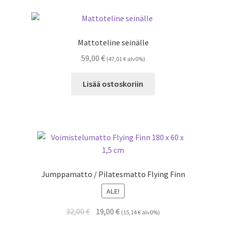
Mattoteline seinälle
59,00
€
(
47,01
€
alv0%)
Lisää ostoskoriin
Jumppamatto / Pilatesmatto Flying Finn
ALE!
Alkuperäinen
Nykyinen
32,00
€
19,00
€
(
15,14
€
alv0%)
hinta
hinta