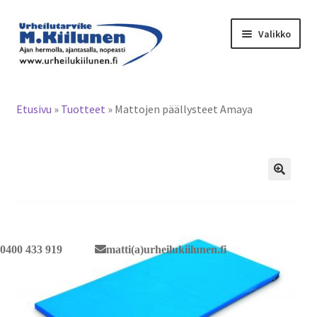
Siirry
Siirry
Valikko
navigointiin
sisältöön
Tervetuloa verkkokauppaan
Etusivu
»
Tuotteet
»
Mattojen päällysteet Amaya
Laajen
Tuotteet / tilaus
alemm
tason
Yhteystiedot
valikko
🔍
0400 433 919
matti(a)urheilukiilunen.fi