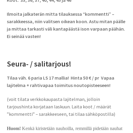
Ilmoita jalkaterän mitta tilauksessa “kommentti” –
sarakkeessa, niin valitsen oikean koon.
Astu mitan päälle
ja mittaa tarkasti väli kantapäästä ison varpaan päähän.
Ei seinää vasten!
Seura- / salitarjous!
Tilaa väh. 6 paria LS 17 mallia! Hinta 50 € / pr Vapaa
lajitelma + rahtivapaa toimitus noutopisteeseen!
(voit tilata verkkokaupasta lajitelman, jolloin
tarjoushinta korjataan laskuun. Laita koot / määrät
”kommentti” – sarakkeeseen, tai tilaa sähköpostilla)
Huom!
Kenkä kiristetään nauhoilla, remmillä pidetään nauhat