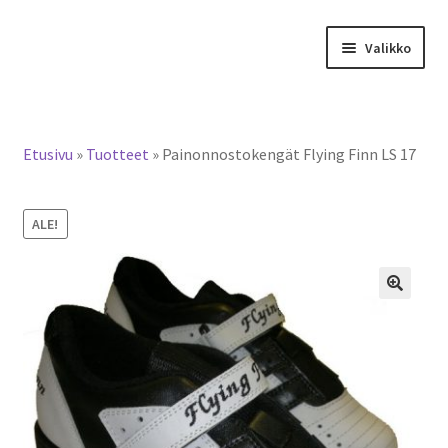
Siirry
Siirry
Valikko
navigointiin
sisältöön
Tervetuloa verkkokauppaan
Etusivu
»
Tuotteet
»
Painonnostokengät Flying Finn LS 17
Laajen
Tuotteet / tilaus
alemm
tason
ALE!
Yhteystiedot
valikko
🔍