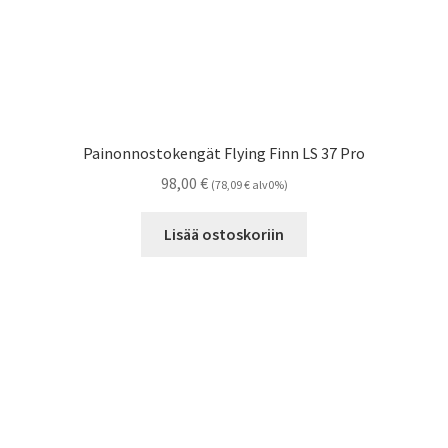
Painonnostokengät Flying Finn LS 37 Pro
98,00
€
(
78,09
€
alv0%)
Lisää ostoskoriin