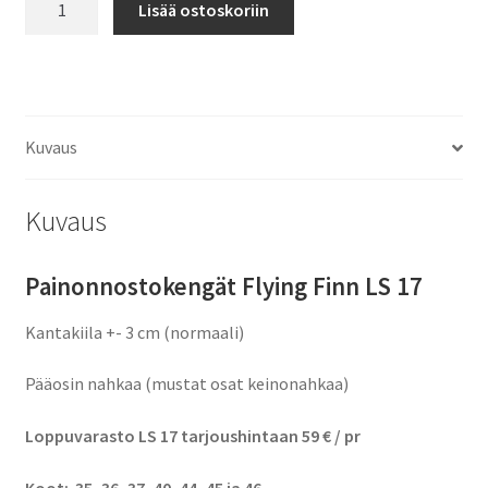
Lisää ostoskoriin
Flying
79,00 €.
59,00 €.
Finn
LS
17
määrä
Kuvaus
Kuvaus
Painonnostokengät Flying Finn LS 17
Kantakiila +- 3 cm (normaali)
Pääosin nahkaa (mustat osat keinonahkaa)
Loppuvarasto LS 17 tarjoushintaan 59 € / pr
Koot: 35, 36, 37, 40, 44, 45 ja 46