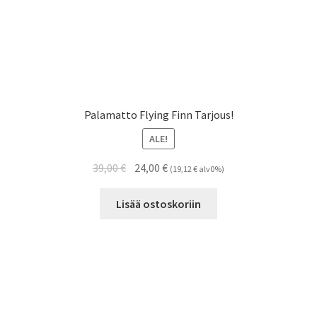
Palamatto Flying Finn Tarjous!
ALE!
Alkuperäinen
Nykyinen
39,00
€
24,00
€
(
19,12
€
alv0%)
hinta
hinta
oli:
on:
Lisää ostoskoriin
39,00 €.
24,00 €.