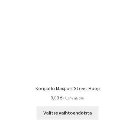
Koripallo Maxport Street Hoop
9,00
€
(
7,17
€
alv0%)
Tällä
Valitse vaihtoehdoista
tuotteella
on
useampi