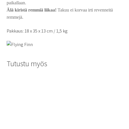
paikallaan.
Älä kiristä r
emmiä liikaa!
Takuu ei korvaa irti revenneitä
remmejä.
Pakkaus: 18 x 35 x 13 cm / 1,5 kg
Tutustu myös