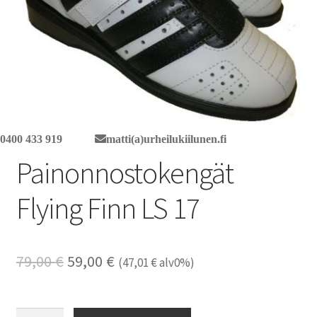
0400 433 919
matti(a)urheilukiilunen.fi
Painonnostokengät
Flying Finn LS 17
Alkuperäinen
Nykyinen
79,00
€
59,00
€
(
47,01
€
alv0%)
hinta
hinta
oli:
on:
Painonnostokengät