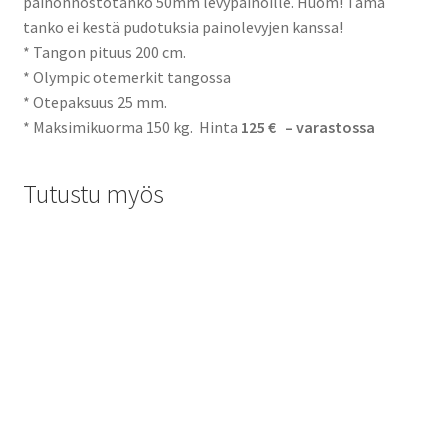
painonnostotanko 50mm levypainoille. Huom! Tämä
tanko ei kestä pudotuksia painolevyjen kanssa!
* Tangon pituus 200 cm.
* Olympic otemerkit tangossa
* Otepaksuus 25 mm.
* Maksimikuorma 150 kg. Hinta
125 € – varastossa
Tutustu myös