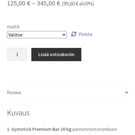
Hintaluokka:
125,00
€
–
345,00
€
(
99,60
€
alv0%)
125,00 €
-
mallit
345,00 €
Poista
Painonnostotangot
Lisää ostoskoriin
määrä
Kuvaus
Kuvaus
1. Gymstick Premium Bar 20 kg
painonnostotankoon