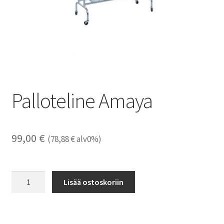
Palloteline Amaya
99,00
€
(
78,88
€
alv0%)
Palloteline
Lisää ostoskoriin
Amaya
määrä