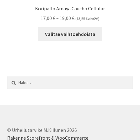
Koripallo Amaya Caucho Cellular
Hintaluokka:
17,00
€
–
19,00
€
(
13,55
€
alv0%)
17,00 €
Tällä
-
Valitse vaihtoehdoista
tuotteella
19,00 €
on
useampi
muunnelma.
Voit
tehdä
Haku:
valinnat
tuotteen
sivulla.
© Urheilutarvike M.Kiilunen 2026
Rakenne Storefront & WooCommerce
.