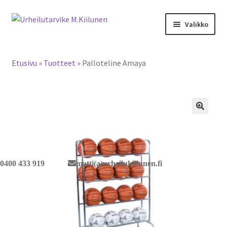
Siirry
Siirry
Valikko
navigointiin
sisältöön
Tervetuloa verkkokauppaan
Etusivu
»
Tuotteet
»
Palloteline Amaya
Laajen
Tuotteet / tilaus
alemm
tason
Yhteystiedot
valikko
🔍
0400 433 919
matti(a)urheilukiilunen.fi