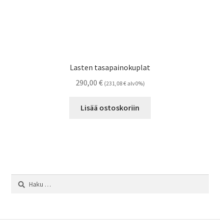
Lasten tasapainokuplat
290,00
€
(
231,08
€
alv0%)
Lisää ostoskoriin
Haku: