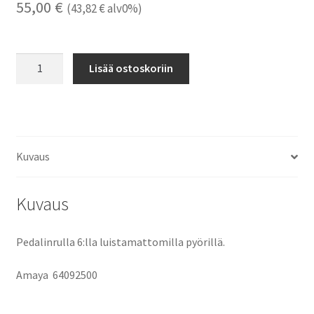
55,00
€
(
43,82
€
alv0%)
Poljinrullaaja
Lisää ostoskoriin
määrä
Kuvaus
Kuvaus
Pedalinrulla 6:lla luistamattomilla pyörillä.
Amaya
64092500