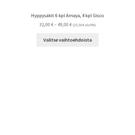
Hyppysäkit 6 kpl Amaya, 4 kpl Gisco
Hintaluokka:
32,00
€
–
49,00
€
(
25,50
€
alv0%)
32,00 €
Tällä
-
Valitse vaihtoehdoista
tuotteella
49,00 €
on
useampi
muunnelma.
Voit
tehdä
valinnat
tuotteen
sivulla.