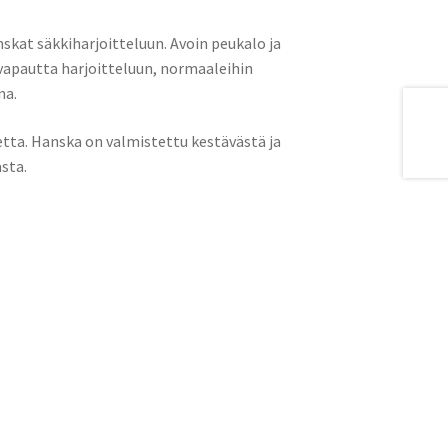
nskat säkkiharjoitteluun. Avoin peukalo ja
vapautta harjoitteluun, normaaleihin
na.
tta. Hanska on valmistettu kestävästä ja
sta.