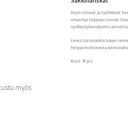
Säkkihanskat
Hyvin istuvat ja tyylikkäät ha
ohuempi toppaus tuovat lisä
nyrkkeilyhanskoihin verrattu
Leveä tarranauha tukee ranne
helppohoitoisesta keinonaha
Koot M ja L
tustu myös