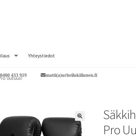
ilaus
Yhteystiedot
0400 433 919
matti(a)urheilukiilunen.fi
ro Uutuus!
Säkkih
🔍
Pro Uu