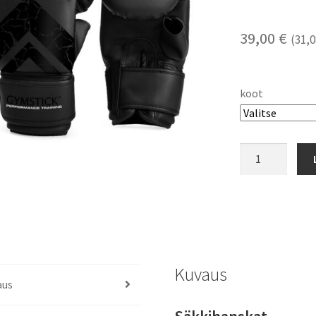
39,00
€
(
31,
koot
Säkkihanskat
Gymstick
Pro
Uutuus!
määrä
Kuvaus
aus