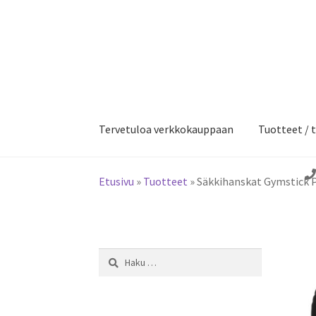
Siirry
Siirry
navigointiin
sisältöön
Tervetuloa verkkokauppaan
Tuotteet / t
Etusivu
»
Tuotteet
»
Säkkihanskat Gymstick P
Haku: