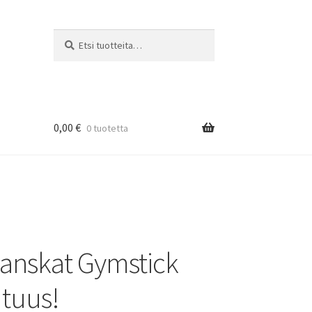
Etsi:
Haku
0,00
€
0 tuotetta
anskat Gymstick
tuus!