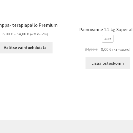
ppa- terapiapallo Premium
Painovanne 1.2 kg Super al
Hintaluokka:
6,00
€
–
54,00
€
(
4,78
€
alv0%)
ALE!
6,00 €
Tällä
-
Valitse vaihtoehdoista
Alkuperäinen
Nykyinen
24,00
€
9,00
€
(
7,17
€
alv0%)
tuotteella
54,00 €
hinta
hinta
on
oli:
on:
Lisää ostoskoriin
useampi
24,00 €.
9,00 €.
muunnelma.
Voit
tehdä
valinnat
tuotteen
sivulla.