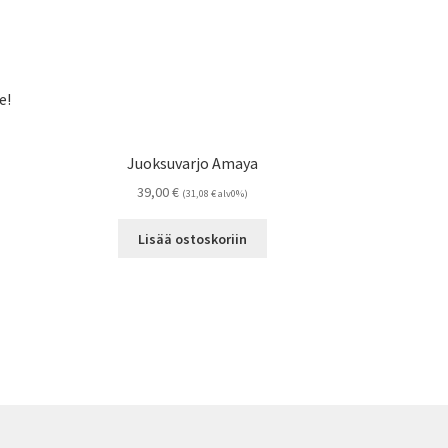
e!
Juoksuvarjo Amaya
39,00
€
(
31,08
€
alv0%)
Lisää ostoskoriin