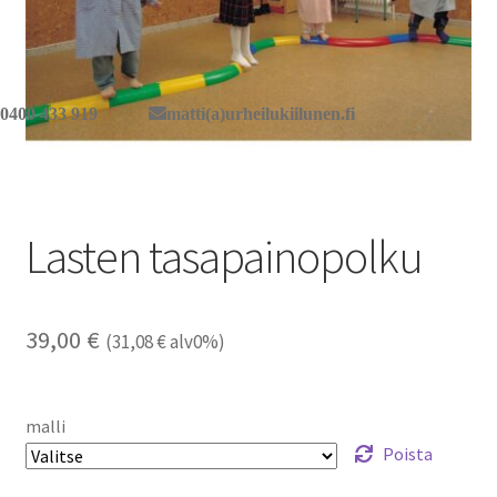
0400 433 919
matti(a)urheilukiilunen.fi
Lasten tasapainopolku
39,00
€
(
31,08
€
alv0%)
malli
Poista