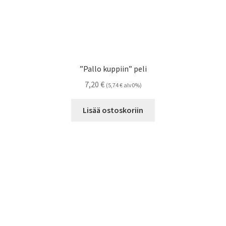
”Pallo kuppiin” peli
7,20
€
(
5,74
€
alv0%)
Lisää ostoskoriin