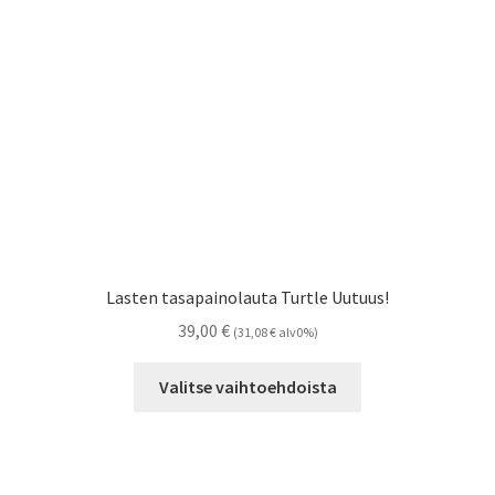
Lasten tasapainolauta Turtle Uutuus!
39,00
€
(
31,08
€
alv0%)
Tällä
Valitse vaihtoehdoista
tuotteella
on
useampi
muunnelma.