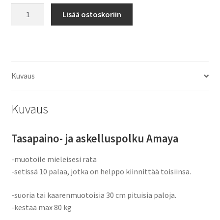
Lasten
Lisää ostoskoriin
tasapainopolku
määrä
Kuvaus
Kuvaus
Tasapaino- ja askelluspolku Amaya
-muotoile mieleisesi rata
-setissä 10 palaa, jotka on helppo kiinnittää toisiinsa.
-suoria tai kaarenmuotoisia 30 cm pituisia paloja.
-kestää max 80 kg