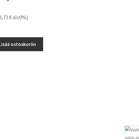
8,73
€
alv0%)
Lisää ostoskoriin