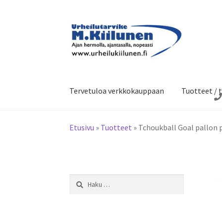
Siirry
Siirry
navigointiin
sisältöön
Tervetuloa verkkokauppaan
Tuotteet / t
Etusivu
»
Tuotteet
»
Tchoukball Goal pallon 
Haku: