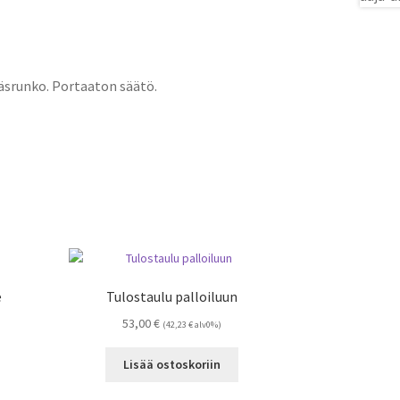
räsrunko. Portaaton säätö.
e
Tulostaulu palloiluun
53,00
€
(
42,23
€
alv0%)
Lisää ostoskoriin