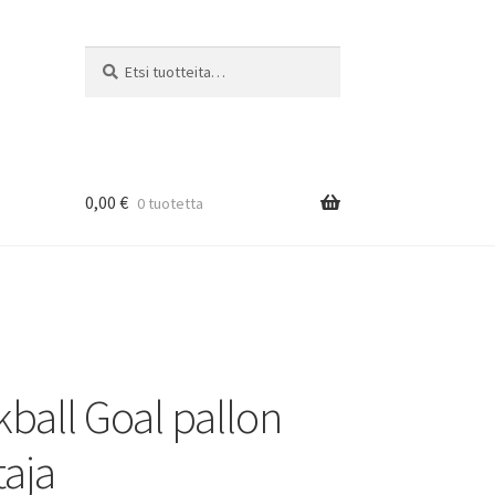
Etsi:
Haku
0,00
€
0 tuotetta
ball Goal pallon
taja