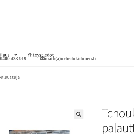
ilaus
Yhteystiedot
0400 433 919
matti(a)urheilukiilunen.fi
palauttaja
Tchouk
🔍
palaut