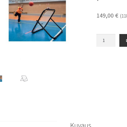
149,00
€
(
11
Tchoukball
Goal
pallon
palauttaja
määrä
Kuvaus