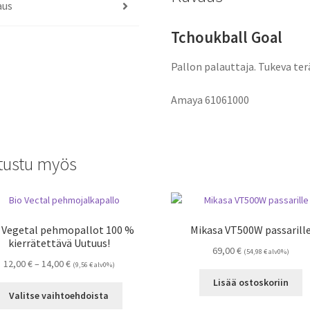
aus
Tchoukball Goal
Pallon palauttaja. Tukeva te
Amaya
61061000
tustu myös
 Vegetal pehmopallot 100 %
Mikasa VT500W passarill
kierrätettävä Uutuus!
69,00
€
(
54,98
€
alv0%)
Hintaluokka:
12,00
€
–
14,00
€
(
9,56
€
alv0%)
12,00 €
Lisää ostoskoriin
Tällä
-
Valitse vaihtoehdoista
tuotteella
14,00 €