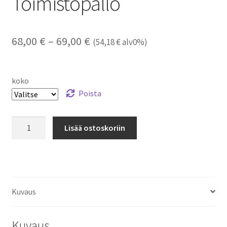
Toimistopallo
Hintaluokka:
68,00
€
–
69,00
€
(
54,18
€
alv0%)
68,00 €
-
koko
69,00 €
Poista
Toimistopallo
Lisää ostoskoriin
määrä
Kuvaus
Kuvaus