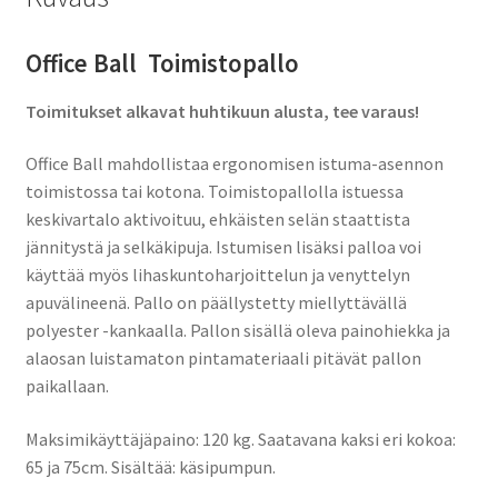
Office Ball Toimistopallo
Toimitukset alkavat huhtikuun alusta, tee varaus!
Office Ball mahdollistaa ergonomisen istuma-asennon
toimistossa tai kotona. Toimistopallolla istuessa
keskivartalo aktivoituu, ehkäisten selän staattista
jännitystä ja selkäkipuja. Istumisen lisäksi palloa voi
käyttää myös lihaskuntoharjoittelun ja venyttelyn
apuvälineenä. Pallo on päällystetty miellyttävällä
polyester -kankaalla. Pallon sisällä oleva painohiekka ja
alaosan luistamaton pintamateriaali pitävät pallon
paikallaan.
Maksimikäyttäjäpaino: 120 kg. Saatavana kaksi eri kokoa:
65 ja 75cm. Sisältää: käsipumpun.