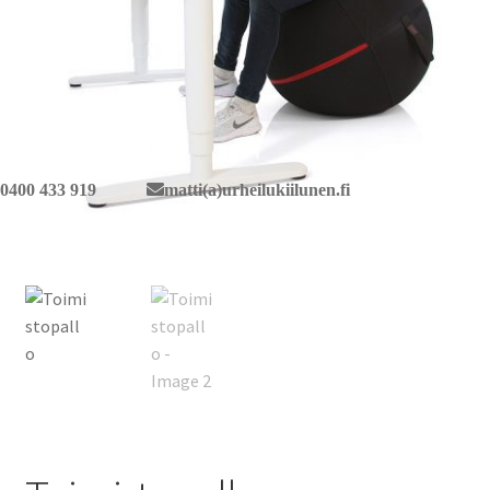
0400 433 919
matti(a)urheilukiilunen.fi