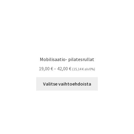
Mobilisaatio- pilatesrullat
Hintaluokka:
19,00
€
–
42,00
€
(
15,14
€
alv0%)
19,00 €
Tällä
-
Valitse vaihtoehdoista
tuotteella
42,00 €
on
useampi
muunnelma.
Voit
tehdä
valinnat