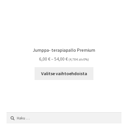
tuotteen
sivulla.
Jumppa- terapiapallo Premium
Hintaluokka:
6,00
€
–
54,00
€
(
4,78
€
alv0%)
6,00 €
Tällä
-
Valitse vaihtoehdoista
tuotteella
54,00 €
on
useampi
muunnelma.
Voit
tehdä
Haku:
valinnat
tuotteen