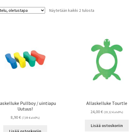
Näytetään kaikki 2 tulosta
laskelluke Pullboy / uintiapu
Allaskelluke Tourtle
Uutuus!
24,00
€
(
19,12
€
alv0%)
8,90
€
(
7,09
€
alv0%)
Lisää ostoskoriin
Lisää ostoskoriin