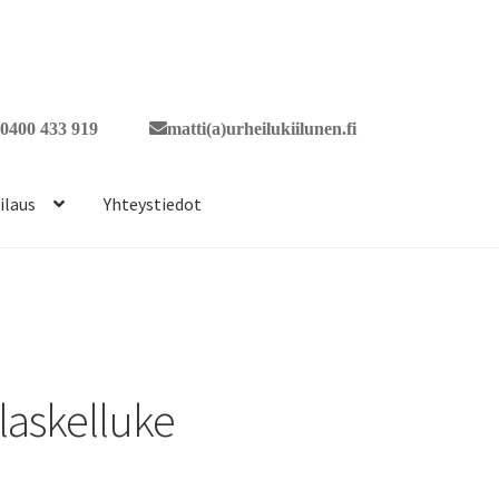
0400 433 919
matti(a)urheilukiilunen.fi
ilaus
Yhteystiedot
llaskelluke