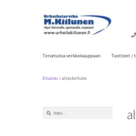
Siirry
Siirry
navigointiin
sisältöön
Tervetuloa verkkokauppaan
Tuotteet / t
Etusivu
»
allaskelluke
a
Haku: