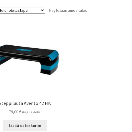
Näytetään ainoa tulos
Steppilauta Avento 42 HK
79,00
€
(
62,95
€
alv0%)
Lisää ostoskoriin