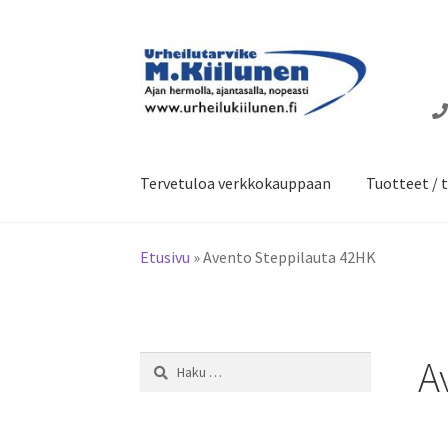
Siirry
Siirry
navigointiin
sisältöön
Tervetuloa verkkokauppaan
Tuotteet / t
Etusivu
»
Avento Steppilauta 42HK
A
Haku: