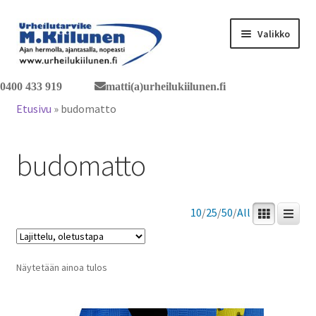
Siirry
Siirry
Valikko
navigointiin
sisältöön
0400 433 919
matti(a)urheilukiilunen.fi
Tervetuloa verkkokauppaan
Etusivu
»
budomatto
Laajen
Tuotteet / tilaus
alemm
budomatto
tason
Yhteystiedot
valikko
10
/
25
/
50
/
All
Näytetään ainoa tulos