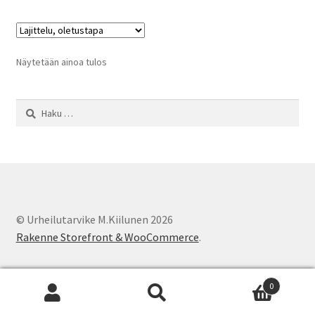
Näytetään ainoa tulos
Haku:
© Urheilutarvike M.Kiilunen 2026
Rakenne Storefront & WooCommerce
.
0
Etsi:
Haku