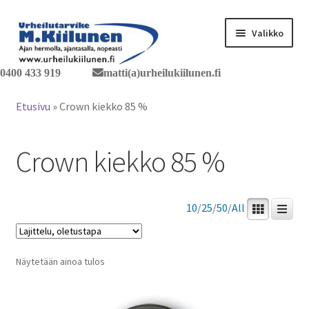
Siirry
Siirry
Valikko
navigointiin
sisältöön
0400 433 919
matti(a)urheilukiilunen.fi
Tervetuloa verkkokauppaan
Etusivu
»
Crown kiekko 85 %
Laajen
Tuotteet / tilaus
alemm
Crown kiekko 85 %
tason
Yhteystiedot
valikko
10
/
25
/
50
/
All
Näytetään ainoa tulos