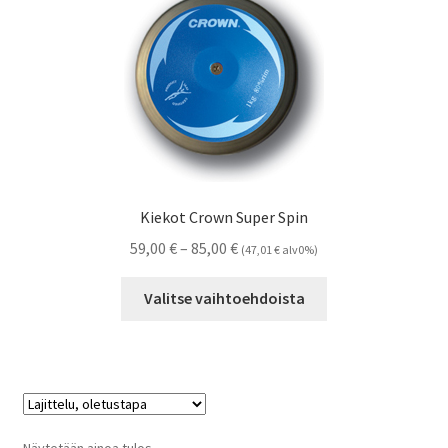
Kiekot Crown Super Spin
Hintaluokka:
59,00
€
–
85,00
€
(
47,01
€
alv0%)
59,00 €
Tällä
-
Valitse vaihtoehdoista
tuotteella
85,00 €
on
useampi
muunnelma.
Voit
tehdä