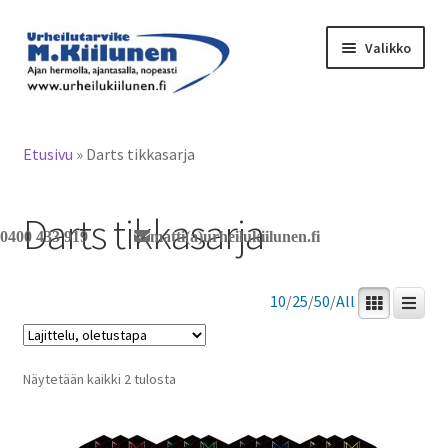
Siirry
Siirry
Valikko
navigointiin
sisältöön
Tervetuloa verkkokauppaan
Etusivu
»
Darts tikkasarja
Laajen
Tuotteet / tilaus
alemm
Darts tikkasarja
tason
Yhteystiedot
0400 433 919
matti(a)urheilukiilunen.fi
valikko
10
/
25
/
50
/
All
Näytetään kaikki 2 tulosta