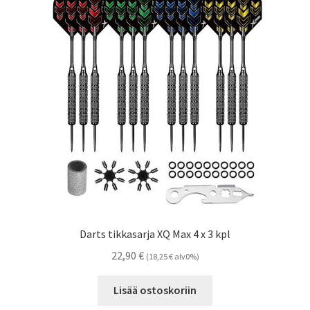
Darts tikkasarja XQ Max 4 x 3 kpl
22,90
€
(
18,25
€
alv0%)
Lisää ostoskoriin