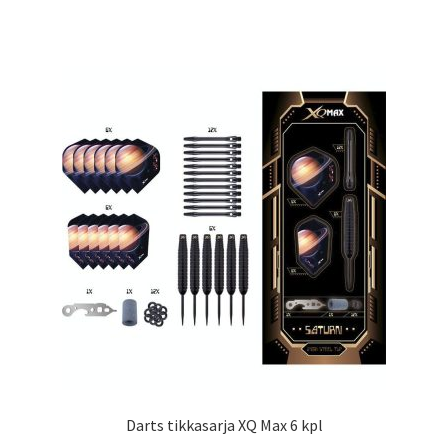
Darts tikkasarja XQ Max 6 kpl