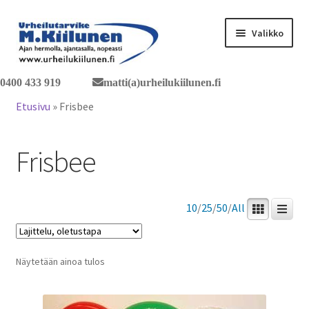
Siirry
Siirry
Valikko
navigointiin
sisältöön
0400 433 919
matti(a)urheilukiilunen.fi
Tervetuloa verkkokauppaan
Etusivu
»
Frisbee
Laajen
Tuotteet / tilaus
alemm
Frisbee
tason
Yhteystiedot
valikko
10
/
25
/
50
/
All
Näytetään ainoa tulos