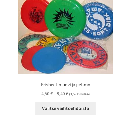
Frisbeet muovi ja pehmo
Hintaluokka:
4,50
€
–
8,40
€
(
3,59
€
alv0%)
4,50 €
Tällä
-
Valitse vaihtoehdoista
tuotteella
8,40 €
on
useampi