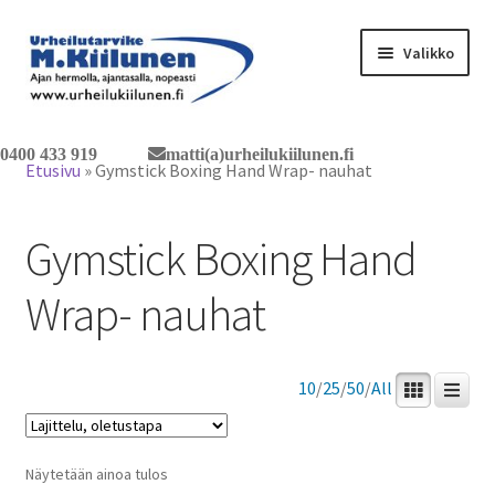
Siirry
Siirry
Valikko
navigointiin
sisältöön
Tervetuloa verkkokauppaan
0400 433 919
matti(a)urheilukiilunen.fi
Etusivu
»
Gymstick Boxing Hand Wrap- nauhat
Laajen
Tuotteet / tilaus
alemm
Gymstick Boxing Hand
tason
Yhteystiedot
valikko
Wrap- nauhat
10
/
25
/
50
/
All
Näytetään ainoa tulos