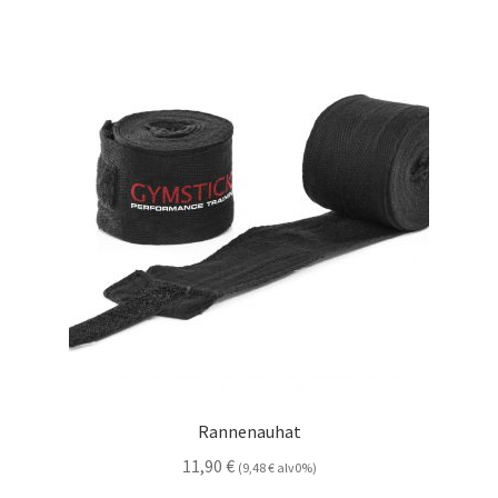
Rannenauhat
11,90
€
(
9,48
€
alv0%)