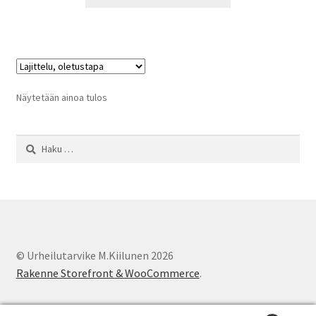
tuotteella
98,00 €
on
useampi
muunnelma.
Voit
tehdä
Näytetään ainoa tulos
valinnat
tuotteen
Haku:
sivulla.
© Urheilutarvike M.Kiilunen 2026
Rakenne Storefront & WooCommerce
.