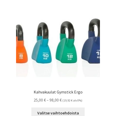
Kahvakuulat Gymstick Ergo
Hintaluokka:
25,00
€
–
98,00
€
(
19,92
€
alv0%)
25,00 €
Tällä
-
Valitse vaihtoehdoista