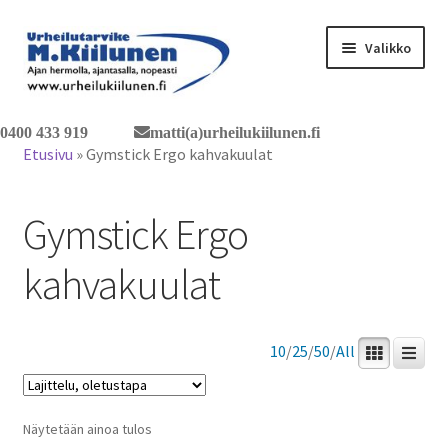
Siirry
Siirry
Valikko
navigointiin
sisältöön
Tervetuloa verkkokauppaan
0400 433 919
matti(a)urheilukiilunen.fi
Etusivu
»
Gymstick Ergo kahvakuulat
Laajen
Tuotteet / tilaus
alemm
Gymstick Ergo
tason
Yhteystiedot
valikko
kahvakuulat
10
/
25
/
50
/
All
Näytetään ainoa tulos