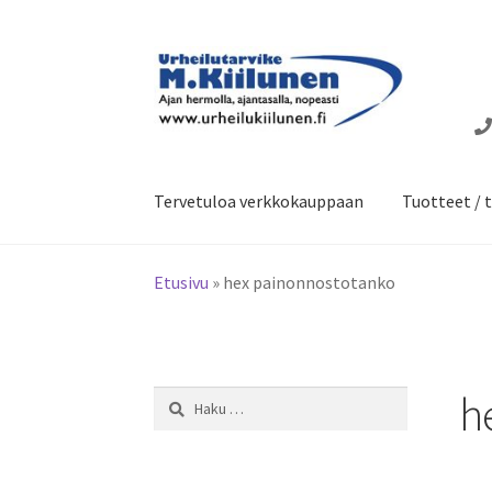
Siirry
Siirry
navigointiin
sisältöön
Tervetuloa verkkokauppaan
Tuotteet / t
Etusivu
»
hex painonnostotanko
h
Haku: