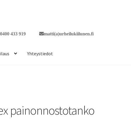
0400 433 919
matti(a)urheilukiilunen.fi
ilaus
Yhteystiedot
ex painonnostotanko