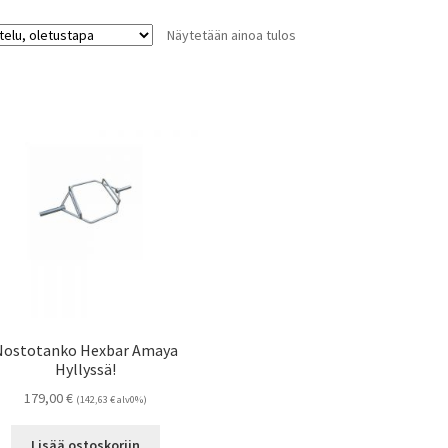
Näytetään ainoa tulos
Nostotanko Hexbar Amaya
Hyllyssä!
179,00
€
(
142,63
€
alv0%)
Lisää ostoskoriin