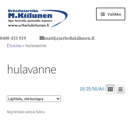
Siirry
Siirry
Valikko
navigointiin
sisältöön
Tervetuloa verkkokauppaan
0400 433 919
matti(a)urheilukiilunen.fi
Etusivu
»
hulavanne
Laajen
Tuotteet / tilaus
alemm
hulavanne
tason
Yhteystiedot
valikko
10
/
25
/
50
/
All
Näytetään ainoa tulos