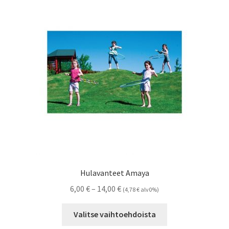
Hulavanteet Amaya
Hintaluokka:
6,00
€
–
14,00
€
(
4,78
€
alv0%)
6,00 €
Tällä
-
Valitse vaihtoehdoista
tuotteella
14,00 €