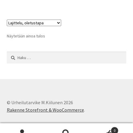
on
useampi
muunnelma.
Voit
tehdä
Näytetään ainoa tulos
valinnat
tuotteen
Haku:
sivulla.
© Urheilutarvike M.Kiilunen 2026
Rakenne Storefront & WooCommerce
.
0