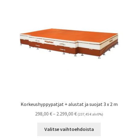
Korkeushyppypatjat + alustat ja suojat 3 x 2 m
Hintaluokka:
298,00
€
–
2.299,00
€
(
237,45
€
alv0%)
298,00 €
Tällä
-
Valitse vaihtoehdoista
tuotteella
2.299,00 €