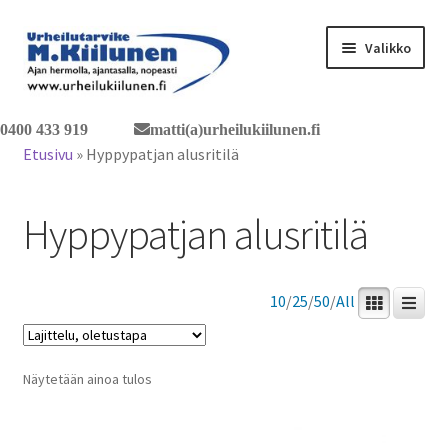
Siirry
Siirry
Valikko
navigointiin
sisältöön
Tervetuloa verkkokauppaan
0400 433 919
matti(a)urheilukiilunen.fi
Etusivu
»
Hyppypatjan alusritilä
Laajen
Tuotteet / tilaus
alemm
Hyppypatjan alusritilä
tason
Yhteystiedot
valikko
10
/
25
/
50
/
All
Näytetään ainoa tulos