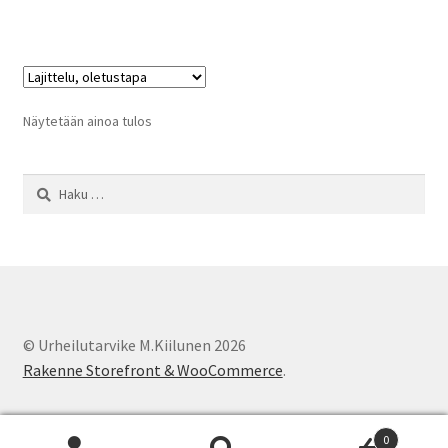
on
useampi
muunnelma.
Voit
tehdä
Näytetään ainoa tulos
valinnat
tuotteen
Haku:
sivulla.
© Urheilutarvike M.Kiilunen 2026
Rakenne Storefront & WooCommerce
.
0