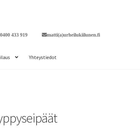
0400 433 919
matti(a)urheilukiilunen.fi
ilaus
Yhteystiedot
yppyseipäät