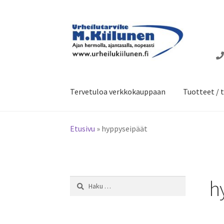
Siirry
Siirry
navigointiin
sisältöön
Tervetuloa verkkokauppaan
Tuotteet / t
Etusivu
»
hyppyseipäät
h
Haku: