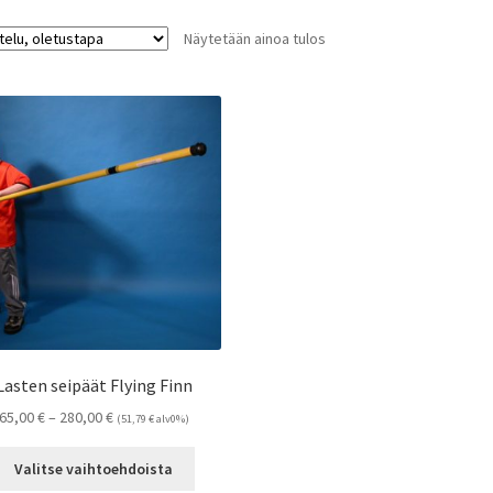
Näytetään ainoa tulos
Lasten seipäät Flying Finn
Hintaluokka:
65,00
€
–
280,00
€
(
51,79
€
alv0%)
65,00 €
Tällä
-
Valitse vaihtoehdoista
tuotteella
280,00 €