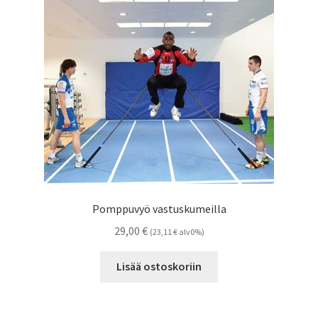
Pomppuvyö vastuskumeilla
29,00
€
(
23,11
€
alv0%)
Lisää ostoskoriin