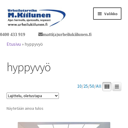
Siirry
Siirry
Valikko
navigointiin
sisältöön
0400 433 919
matti(a)urheilukiilunen.fi
Tervetuloa verkkokauppaan
Etusivu
»
hyppyvyö
Laajen
Tuotteet / tilaus
alemm
hyppyvyö
tason
Yhteystiedot
valikko
10
/
25
/
50
/
All
Näytetään ainoa tulos