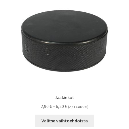
Jääkiekot
Hintaluokka:
2,90
€
–
6,20
€
(
2,31
€
alv0%)
2,90 €
Tällä
-
Valitse vaihtoehdoista
tuotteella
6,20 €