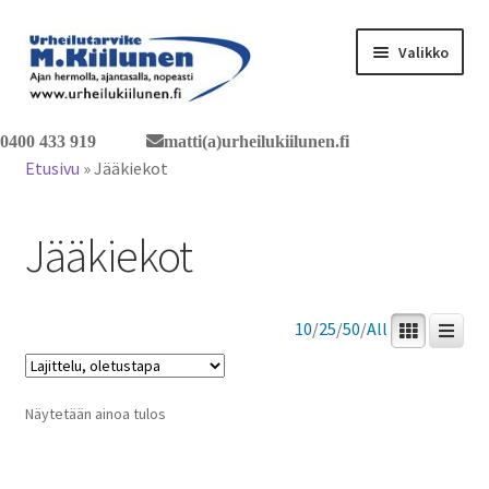
Siirry
Siirry
Valikko
navigointiin
sisältöön
Tervetuloa verkkokauppaan
0400 433 919
matti(a)urheilukiilunen.fi
Etusivu
»
Jääkiekot
Laajen
Tuotteet / tilaus
alemm
Jääkiekot
tason
Yhteystiedot
valikko
10
/
25
/
50
/
All
Näytetään ainoa tulos