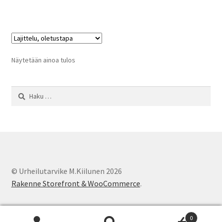
on
useampi
muunnelma.
Voit
tehdä
Näytetään ainoa tulos
valinnat
tuotteen
Haku:
sivulla.
© Urheilutarvike M.Kiilunen 2026
Rakenne Storefront & WooCommerce
.
0