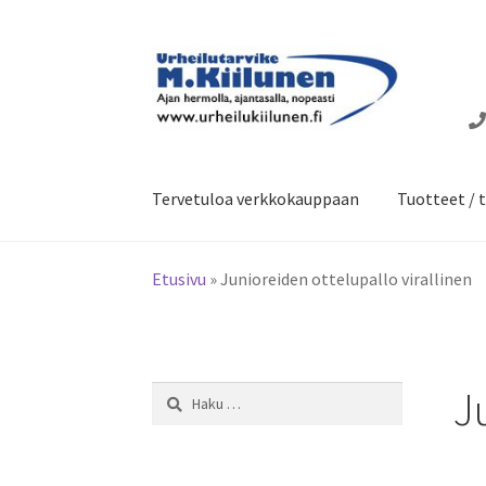
Siirry
Siirry
navigointiin
sisältöön
Tervetuloa verkkokauppaan
Tuotteet / t
Etusivu
»
Junioreiden ottelupallo virallinen
J
Haku: