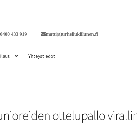
0400 433 919
matti(a)urheilukiilunen.fi
ilaus
Yhteystiedot
unioreiden ottelupallo virall