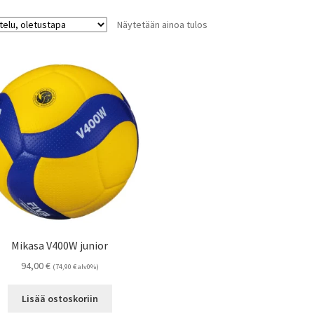
Näytetään ainoa tulos
Mikasa V400W junior
94,00
€
(
74,90
€
alv0%)
Lisää ostoskoriin