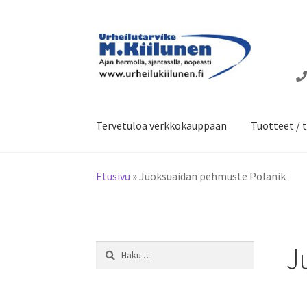
Siirry
Siirry
navigointiin
sisältöön
Tervetuloa verkkokauppaan
Tuotteet / t
Etusivu
»
Juoksuaidan pehmuste Polanik
J
Haku: