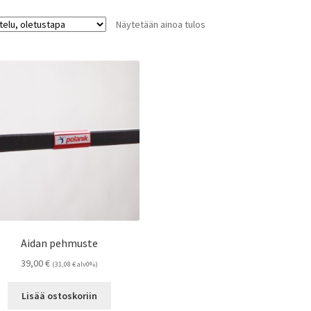
Näytetään ainoa tulos
Aidan pehmuste
39,00
€
(
31,08
€
alv0%)
Lisää ostoskoriin