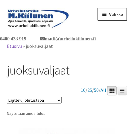
Siirry
Siirry
Valikko
navigointiin
sisältöön
Tervetuloa verkkokauppaan
0400 433 919
matti(a)urheilukiilunen.fi
Etusivu
»
juoksuvaljaat
Laajen
Tuotteet / tilaus
alemm
juoksuvaljaat
tason
Yhteystiedot
valikko
10
/
25
/
50
/
All
Näytetään ainoa tulos