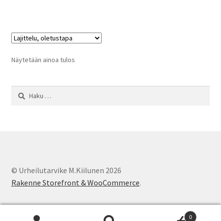
on
useampi
muunnelma.
Voit
tehdä
Näytetään ainoa tulos
valinnat
tuotteen
Haku:
sivulla.
© Urheilutarvike M.Kiilunen 2026
Rakenne Storefront & WooCommerce
.
0