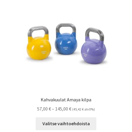
Kahvakuulat Amaya kilpa
Hintaluokka:
57,00
€
–
145,00
€
(
45,42
€
alv0%)
57,00 €
Tällä
-
Valitse vaihtoehdoista
tuotteella
145,00 €