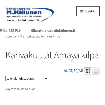
Siirry
Siirry
Valikko
navigointiin
sisältöön
Tervetuloa verkkokauppaan
0400 433 919
matti(a)urheilukiilunen.fi
Etusivu
»
Kahvakuulat Amaya kilpa
Laajen
Tuotteet / tilaus
alemm
Kahvakuulat Amaya kilpa
tason
Yhteystiedot
valikko
10
/
25
/
50
/
All
Näytetään ainoa tulos