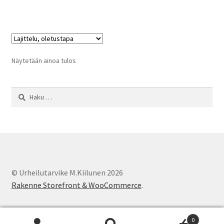
on
useampi
muunnelma.
Voit
tehdä
Näytetään ainoa tulos
valinnat
tuotteen
Haku:
sivulla.
© Urheilutarvike M.Kiilunen 2026
Rakenne Storefront & WooCommerce
.
0