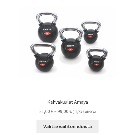
Kahvakuulat Amaya
Hintaluokka:
21,00
€
–
99,00
€
(
16,73
€
alv0%)
21,00 €
Tällä
-
Valitse vaihtoehdoista
tuotteella
99,00 €