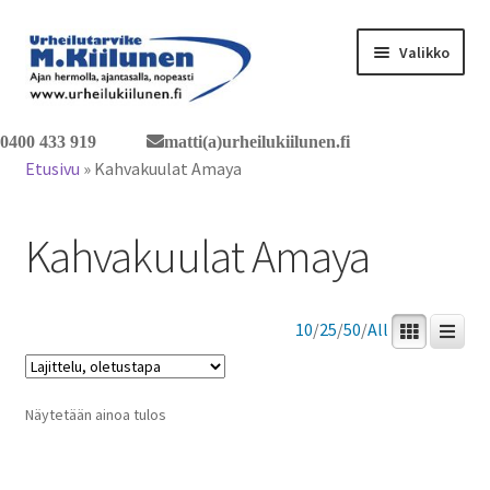
Siirry
Siirry
Valikko
navigointiin
sisältöön
Tervetuloa verkkokauppaan
0400 433 919
matti(a)urheilukiilunen.fi
Etusivu
»
Kahvakuulat Amaya
Laajen
Tuotteet / tilaus
alemm
Kahvakuulat Amaya
tason
Yhteystiedot
valikko
10
/
25
/
50
/
All
Näytetään ainoa tulos