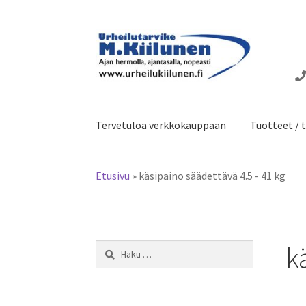
Siirry
Siirry
navigointiin
sisältöön
Tervetuloa verkkokauppaan
Tuotteet / t
Etusivu
»
käsipaino säädettävä 4.5 - 41 kg
k
Haku: