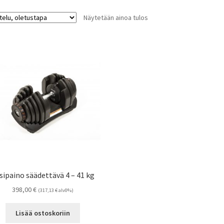
Näytetään ainoa tulos
sipaino säädettävä 4 – 41 kg
398,00
€
(
317,13
€
alv0%)
Lisää ostoskoriin