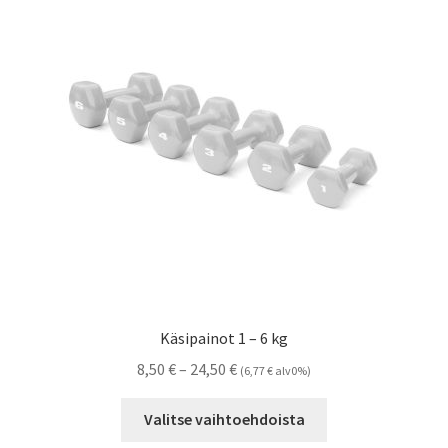
Käsipainot 1 – 6 kg
Hintaluokka:
8,50
€
–
24,50
€
(
6,77
€
alv0%)
8,50 €
Tällä
-
Valitse vaihtoehdoista
tuotteella
24,50 €