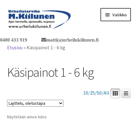
Siirry
Siirry
Valikko
navigointiin
sisältöön
Tervetuloa verkkokauppaan
0400 433 919
matti(a)urheilukiilunen.fi
Etusivu
»
Käsipainot 1 - 6 kg
Laajen
Tuotteet / tilaus
alemm
Käsipainot 1 - 6 kg
tason
Yhteystiedot
valikko
10
/
25
/
50
/
All
Näytetään ainoa tulos