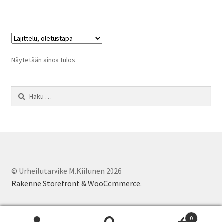
on
useampi
muunnelma.
Voit
tehdä
Näytetään ainoa tulos
valinnat
tuotteen
Haku:
sivulla.
© Urheilutarvike M.Kiilunen 2026
Rakenne Storefront & WooCommerce
.
0