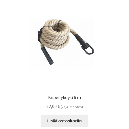
Kiipeilyköysi 6 m
92,00
€
(
73,31
€
alv0%)
Lisää ostoskoriin