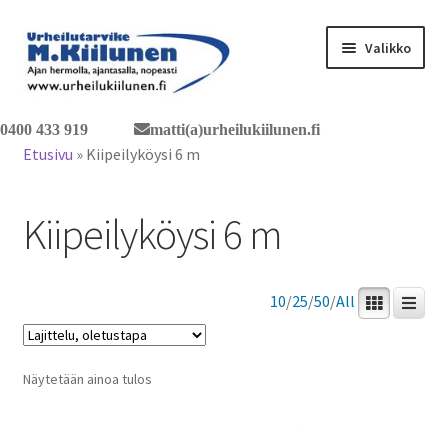
Siirry
Siirry
Valikko
navigointiin
sisältöön
Tervetuloa verkkokauppaan
0400 433 919
matti(a)urheilukiilunen.fi
Etusivu
»
Kiipeilyköysi 6 m
Laajen
Tuotteet / tilaus
alemm
Kiipeilyköysi 6 m
tason
Yhteystiedot
valikko
10
/
25
/
50
/
All
Näytetään ainoa tulos