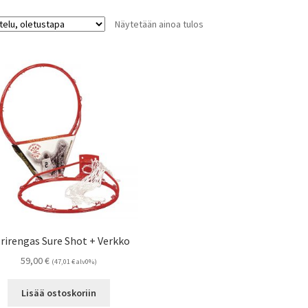
Näytetään ainoa tulos
rirengas Sure Shot + Verkko
59,00
€
(
47,01
€
alv0%)
Lisää ostoskoriin