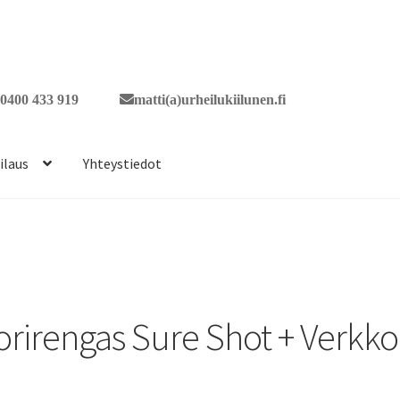
0400 433 919
matti(a)urheilukiilunen.fi
ilaus
Yhteystiedot
orirengas Sure Shot + Verkko