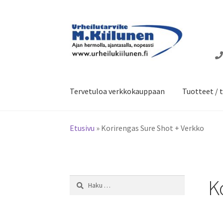
Siirry
Siirry
navigointiin
sisältöön
Tervetuloa verkkokauppaan
Tuotteet / t
Etusivu
»
Korirengas Sure Shot + Verkko
K
Haku: